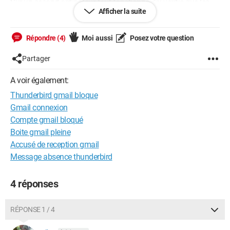
Sur un second ordinateur, tout fonctionne, j’ai vérifié que les
Afficher la suite
paramètres des comptes étaient identiques.
Enfin les comptes orange et free fonctionnement sans
problème.
Répondre (4)
Moi aussi
Posez votre question
Help !
Partager
A voir également:
Thunderbird gmail bloque
Windows / Chrome 107.0.0.0
Gmail connexion
Compte gmail bloqué
Boite gmail pleine
Accusé de reception gmail
Message absence thunderbird
4 réponses
RÉPONSE 1 / 4