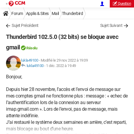
Question
Forum
Applis & Sites
Mail
Thunderbird
Sujet Précédent
Sujet Suivant
Thunderbird 102.5.0 (32 bits) se bloque avec
gmail
Résolu
lukla49100
-
Modifié le 29 nov. 2022 à 19:09
lukla49100
-
1 déc. 2022 à 19:49
Bonjour,
Depuis hier 28 novembre, l’accès et l’envoi de message sur
mes comptes gmail ne fonctionne plus : message : « echec de
l’authentification lors de la connexion au serveur
imap.gmail.com ». Lors de l’envoi, pas de message, mais
attente indéfinie.
J’ai restauré le système deux semaines en arrière, c’est reparti,
mais blocage au bout d’une heure.