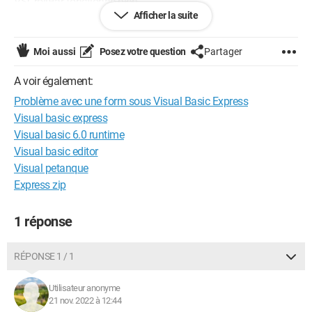
VSCrollBar fonctionne bien.
Afficher la suite
Ai-je oublié une propriété, de déclarer quelques choses..
Moi aussi
Posez votre question
Partager
Merci de vos réponses.
A voir également:
Problème avec une form sous Visual Basic Express
Visual basic express
Visual basic 6.0 runtime
Visual basic editor
Visual petanque
Express zip
1 réponse
RÉPONSE 1 / 1
Utilisateur anonyme
21 nov. 2022 à 12:44