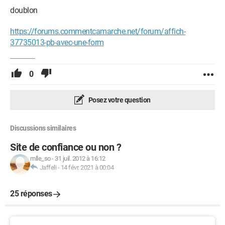
doublon
https://forums.commentcamarche.net/forum/affich-
37735013-pb-avec-une-form
0
Posez votre question
Discussions similaires
Site de confiance ou non ?
mlle_so
-
31 juil. 2012 à 16:12
Jaffeli
-
14 févr. 2021 à 00:04
25 réponses