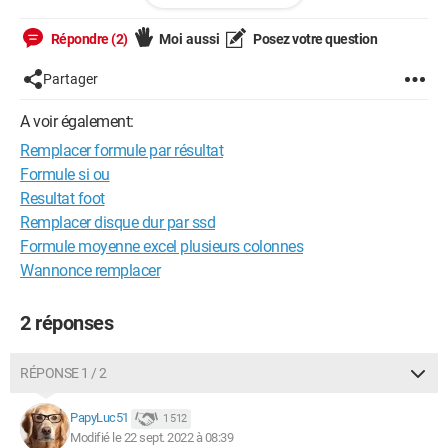
les cellules A6 à .... par la valeur.
Répondre (2)
Moi aussi
Posez votre question
Y-a-t-il une méthode pour faire cette opération de manière
globale ? Ou dois-je proceder cellule par cellule ?
Partager
Merci de vos réponses,
A voir également:
Remplacer formule par résultat
Formule si ou
Windows / Chrome 105.0.0.0
Resultat foot
Remplacer disque dur par ssd
L'avenir appartient à celui qui se lève tôt !
Formule moyenne excel plusieurs colonnes
Wannonce remplacer
2 réponses
RÉPONSE 1 / 2
PapyLuc51
1 512
Modifié le 22 sept. 2022 à 08:39