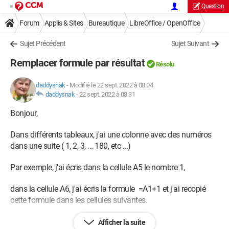
Question
Forum
Applis & Sites
Bureautique
LibreOffice / OpenOffice
Sujet Précédent
Sujet Suivant
Remplacer formule par résultat
Résolu
daddysnak
-
Modifié le 22 sept. 2022 à 08:04
daddysnak
-
22 sept. 2022 à 08:31
Bonjour,
Dans différents tableaux, j'ai une colonne avec des numéros
dans une suite ( 1, 2, 3, ... 180, etc ...)
Par exemple, j'ai écris dans la cellule A5 le nombre 1,
dans la cellule A6, j'ai écris la formule =A1+1 et j'ai recopié
cette formule dans les cellules suivantes.
Dans un tableau, je veux remplacer les résultats obtenus dans
Afficher la suite