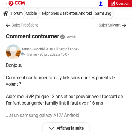
Question
Forum
Mobile
Téléphones & tablettes Android
Samsung
Sujet Précédent
Sujet Suivant
Comment contourner
Fermé
l.renier
-
Modifié le 30 juil. 2022 à 09:46
l.renier -
30 juil. 2022 à 10:07
Bonjour,
Comment contourner familly link sans que tes parents le
voient ?
Aider moi SVP j'ai que 12 ans et pur pouvoir avoir l'accord de
l'enfant pour garder familly link il faut avoir 16 ans
J'ai un samsung galaxy A12/ Android
Afficher la suite