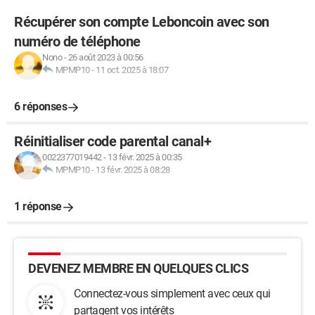
Récupérer son compte Leboncoin avec son
numéro de téléphone
Nono
-
26 août 2023 à 00:56
MPMP10
-
11 oct. 2025 à 18:07
6 réponses
Réinitialiser code parental canal+
0022377019442
-
13 févr. 2025 à 00:35
MPMP10
-
13 févr. 2025 à 08:28
1 réponse
DEVENEZ MEMBRE EN QUELQUES CLICS
Connectez-vous simplement avec ceux qui
partagent vos intérêts