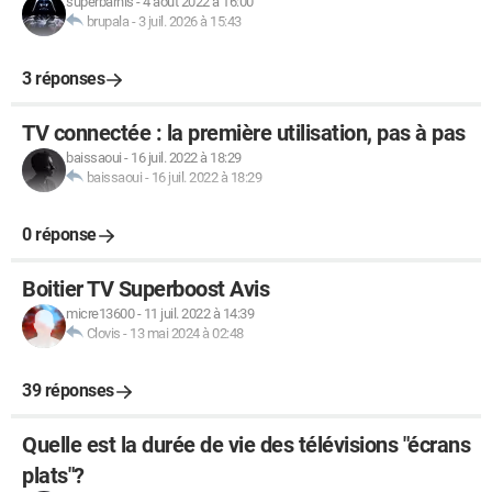
superbarnis
-
4 août 2022 à 16:00
brupala
-
3 juil. 2026 à 15:43
3 réponses
TV connectée : la première utilisation, pas à pas
baissaoui
-
16 juil. 2022 à 18:29
baissaoui
-
16 juil. 2022 à 18:29
0 réponse
Boitier TV Superboost Avis
micre13600
-
11 juil. 2022 à 14:39
Clovis
-
13 mai 2024 à 02:48
39 réponses
Quelle est la durée de vie des télévisions "écrans
plats"?