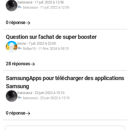
baissaoui
-
11 juil. 2022 à 12:56
baissaoui
-
11 juil. 2022 à 12:56
0 réponse
Question sur l'achat de super booster
bruno
-
7 juil. 2022 à 22:00
Rollye10
-
11 févr. 2024 à 08:15
28 réponses
SamsungApps pour télécharger des applications
Samsung
baissaoui
-
23 juin 2022 à 15:10
baissaoui
-
23 juin 2022 à 15:10
0 réponse