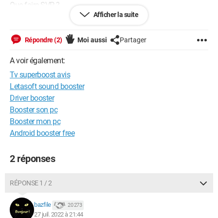
Que faire SVP ?
Afficher la suite
Windows / Firefox 102.0
Répondre (2)
Moi aussi
Partager
A voir également:
Tv superboost avis
Letasoft sound booster
Driver booster
Booster son pc
Booster mon pc
Android booster free
2 réponses
RÉPONSE 1 / 2
bazfile
20 273
27 juil. 2022 à 21:44