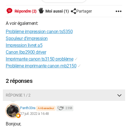
Répondre (2)
Moi aussi
(1)
Partager
Windows / Chrome 103.0.0.0
A voir également:
Problème impression canon ts5350
Spouleur d'impression
Impression livret a5
Canon lbp2900 driver
Imprimante canon ts3150 problème
✓
Problème imprimante canon mb2150
✓
2 réponses
RÉPONSE 1 / 2
Panth33ra
2 358
Ambassadeur
27 juil. 2022 à 16:48
Bonjour,