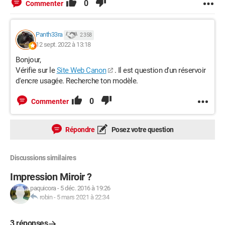
0
Commenter
Panth33ra
2 358
12 sept. 2022 à 13:18
Bonjour,
Vérifie sur le
Site Web Canon
. Il est question d'un réservoir
d'encre usagée. Recherche ton modèle.
0
Commenter
Répondre
Posez votre question
Discussions similaires
Impression Miroir ?
paquicora
-
5 déc. 2016 à 19:26
robin
-
5 mars 2021 à 22:34
3 réponses