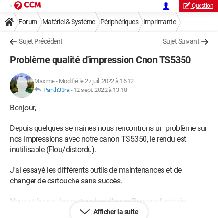
Question
Forum
Matériel & Système
Périphériques
Imprimante
Sujet Précédent
Sujet Suivant
Problème qualité d'impression Cnon TS5350
Maxime
-
Modifié le 27 juil. 2022 à 16:12
Panth33ra
-
12 sept. 2022 à 13:18
Bonjour,
Depuis quelques semaines nous rencontrons un problème sur
nos impressions avec notre canon TS5350, le rendu est
inutilisable (Flou/distordu).
J'ai essayé les différents outils de maintenances et de
changer de cartouche sans succès.
Nous utilisons des cartouches d'encre Remanufacturée
COLORETTO :
Afficher la suite