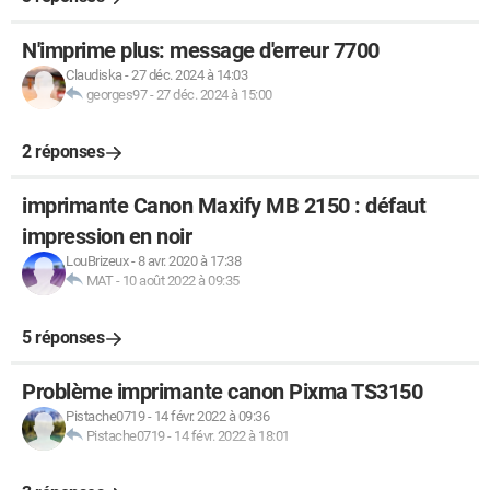
N'imprime plus: message d'erreur 7700
Claudiska
-
27 déc. 2024 à 14:03
georges97
-
27 déc. 2024 à 15:00
2 réponses
imprimante Canon Maxify MB 2150 : défaut
impression en noir
LouBrizeux
-
8 avr. 2020 à 17:38
MAT
-
10 août 2022 à 09:35
5 réponses
Problème imprimante canon Pixma TS3150
Pistache0719
-
14 févr. 2022 à 09:36
Pistache0719
-
14 févr. 2022 à 18:01