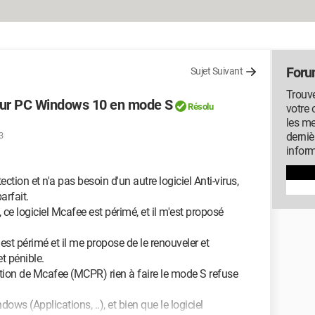
Foru
Sujet Suivant
Trouv
sur PC Windows 10 en mode S
Résolu
votre 
les me
3
derniè
inform
tion et n'a pas besoin d'un autre logiciel Anti-virus,
rfait.
t, ce logiciel Mcafee est périmé, et il m'est proposé
est périmé et il me propose de le renouveler et
et pénible.
llation de Mcafee (MCPR) rien à faire le mode S refuse
dows (Applications, ..), et bien que le logiciel