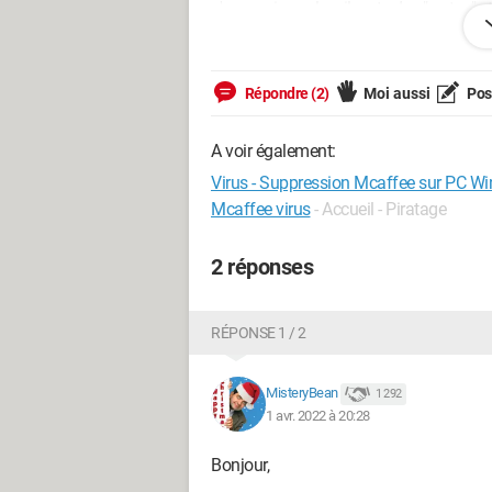
n'apparaisse plus, il reste des "restes" 
émanant de Mcafee m'informant encore
Security, tout est OK.
Raz le bol, j'appelle au secours et ne s
Répondre (2)
Moi aussi
Pose
Par avance merci
A voir également:
Virus - Suppression Mcaffee sur PC 
Mcaffee virus
- Accueil - Piratage
2 réponses
RÉPONSE 1 / 2
MisteryBean
1 292
1 avr. 2022 à 20:28
Bonjour,