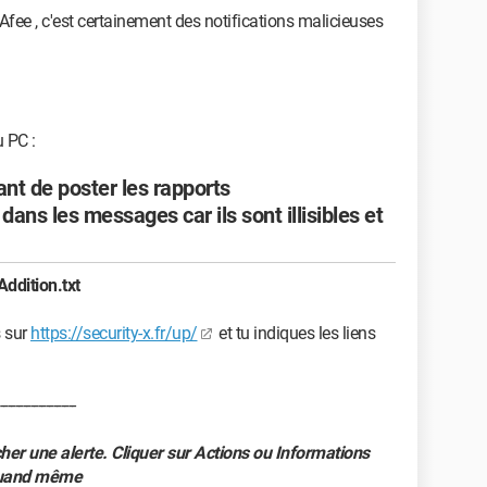
Afee , c'est certainement des notifications malicieuses
 PC :
ant de poster les rapports
ans les messages car ils sont illisibles et
Addition.txt
s sur
https://security-x.fr/up/
et tu indiques les liens
--------------------
her une alerte. Cliquer sur Actions ou Informations
quand même