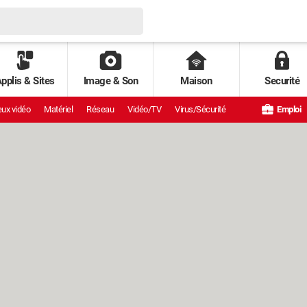
pplis & Sites
Image & Son
Maison
Securité
ux vidéo
Matériel
Réseau
Vidéo/TV
Virus/Sécurité
Emploi