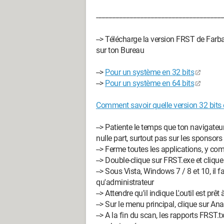
-------------------------------------------------------------------------
--> Télécharge la version FRST de Farba
sur ton Bureau
-->
Pour un système en 32 bits
-->
Pour un système en 64 bits
Comment savoir quelle version 32 bits 
--> Patiente le temps que ton navigateur
nulle part, surtout pas sur les sponsors
--> Ferme toutes les applications, y co
--> Double-clique sur FRST.exe et clique
--> Sous Vista, Windows 7 / 8 et 10, il fa
qu'administrateur
--> Attendre qu'il indique L'outil est prêt
--> Sur le menu principal, clique sur Ana
--> A la fin du scan, les rapports FRST.t