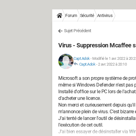
Forum
Sécurité
Antivirus
Sujet Précédent
Virus - Suppression Mcaffee 
Capt.Adok
-
Modifié le 1 avr. 2022 à 20:2
Capt.Adok
-
2 avr. 2022 à 20:10
Microsoft a son propre système de protec
même si Windows Defender n'est pas pa
Installé d'office sur le PC lors de l'acha
d'acheter une licence.
Non merci et curieusement depuis qu'il 
m'annonce plein de virus. C'est bizarre 
J'ai tenté de lancer l'outil de désinsta
l'exécution de cet outil.
J'ai bien essayer de désinstaller via Win