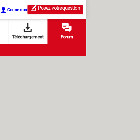
Posez votre
question
Connexion
Téléchargement
Forum