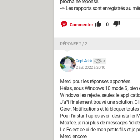
prochaine réponse.
--> Les rapports sont enregistrés au 
0
Commenter
RÉPONSE 2 / 2
Capt.Adok
3
2 avr. 2022 à 20:10
Merci pour les réponses apportées.
Hélas, sous Windows 10 mode S, bien qu
Windows les rejette, seules le applicati
J'a²i finalement trouvé une solution, Cl
Gérer, Notifications et là bloquer toutes
Pour l'instant après avoir désinstaller 
Mcafee, je n'ai plus de messages "idiots
Le Pc est celui de mon petits fils et je 
Merci encore.