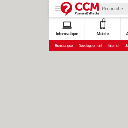
Informatique
Mobile
A
Bureautique
Développement
Internet
Je