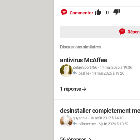
0
Commenter
Répon
Discussions similaires
antivirus McAffee
ZebreSportif66
-
14 mai 2025 à 19:06
bazfile
-
14 mai 2025 à 19:20
1 réponse
desinstaller completement mc
guyannie
-
16 août 2017 à 14:10
billmaxime
-
6 juin 2026 à 10:52
56 réponses