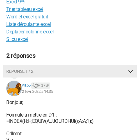
Excel 9^9
Trier tableau excel
Word et excel gratuit
Liste déroulante excel
Déplacer colonne excel
Si ou excel
2 réponses
RÉPONSE 1 / 2
via55
2 759
2 févr. 2022 à 14:35
Bonjour,
Formule à mettre en D1 :
=INDEX(H:H;EQUIV(AUJOURDHUI();A:A;1);)
Cdlmnt
Via