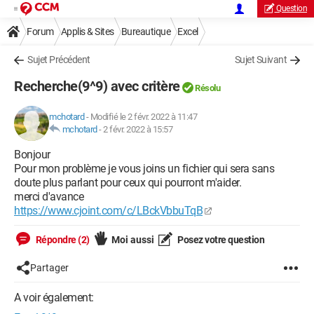
Question
Forum
Applis & Sites
Bureautique
Excel
Sujet Précédent
Sujet Suivant
Recherche(9^9) avec critère
Résolu
mchotard
-
Modifié le 2 févr. 2022 à 11:47
mchotard
-
2 févr. 2022 à 15:57
Bonjour
Pour mon problème je vous joins un fichier qui sera sans
doute plus parlant pour ceux qui pourront m'aider.
merci d'avance
https://www.cjoint.com/c/LBckVbbuTqB
Répondre (2)
Moi aussi
Posez votre question
Partager
A voir également: