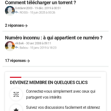
Comment télécharger un torrent ?
Gotdann2003
-
19 déc. 2019 à 00:51
ROSSi
-
15 juin 2025 à 00:26
2 réponses
Numéro inconnu : à qui appartient ce numéro ?
vikibek
-
30 avr. 2008 à 09:11
Babou
-
15 janv. 2019 à 18:23
17 réponses
DEVENEZ MEMBRE EN QUELQUES CLICS
Connectez-vous simplement avec ceux qui
partagent vos intérêts
Suivez vos discussions facilement et obtenez