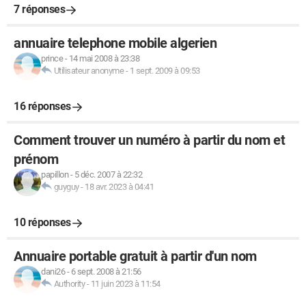
7 réponses
annuaire telephone mobile algerien
prince
-
14 mai 2008 à 23:38
Utilisateur anonyme
-
1 sept. 2009 à 09:53
16 réponses
Comment trouver un numéro à partir du nom et
prénom
papillon
-
5 déc. 2007 à 22:32
guyguy
-
18 avr. 2023 à 04:41
10 réponses
Annuaire portable gratuit à partir d'un nom
dani26
-
6 sept. 2008 à 21:56
Authority
-
11 juin 2023 à 11:54