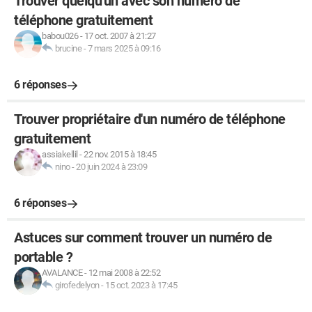
Trouver quelqu'un avec son numéro de
téléphone gratuitement
babou026
-
17 oct. 2007 à 21:27
brucine
-
7 mars 2025 à 09:16
6 réponses
Trouver propriétaire d'un numéro de téléphone
gratuitement
assiakellil
-
22 nov. 2015 à 18:45
nino
-
20 juin 2024 à 23:09
6 réponses
Astuces sur comment trouver un numéro de
portable ?
AVALANCE
-
12 mai 2008 à 22:52
girofedelyon
-
15 oct. 2023 à 17:45