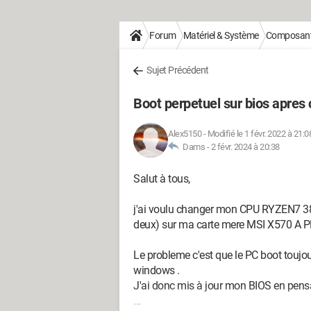
Forum
Matériel & Système
Composan
Sujet Précédent
Boot perpetuel sur bios apre
Alex5150
-
Modifié le 1 févr. 2022 à 21:0
Dams -
2 févr. 2024 à 20:38
Salut à tous,
j'ai voulu changer mon CPU RYZEN7 3
deux) sur ma carte mere MSI X570 A P
Le probleme c'est que le PC boot toujou
windows .
J'ai donc mis à jour mon BIOS en pensant
...