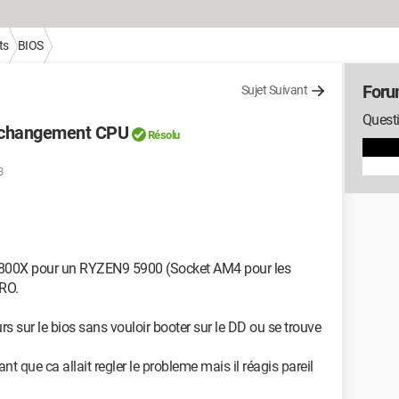
ts
BIOS
Foru
Sujet Suivant
Questi
s changement CPU
Résolu
8
800X pour un RYZEN9 5900 (Socket AM4 pour les
RO.
rs sur le bios sans vouloir booter sur le DD ou se trouve
 que ca allait regler le probleme mais il réagis pareil