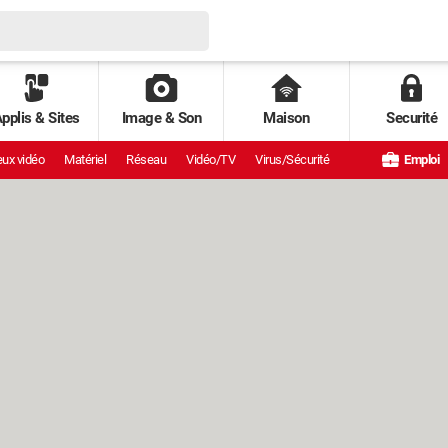
pplis & Sites
Image & Son
Maison
Securité
ux vidéo
Matériel
Réseau
Vidéo/TV
Virus/Sécurité
Emploi