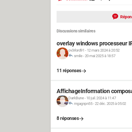
Répon
Discussions similaires
overlay windows processeur I
ov3rlord91
-
12 mars 2024 à 20:52
smile
-
20 mai 2025 à 18:57
11 réponses
AffichageInformation composa
DarkBune
-
10 juil. 2024 à 11:47
mgagnpn55
-
22 déc. 2025 à 05:02
8 réponses