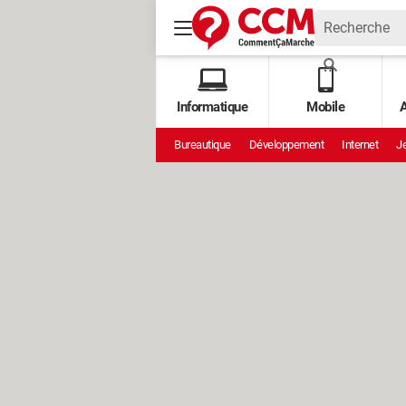
Informatique
Mobile
A
Bureautique
Développement
Internet
Je