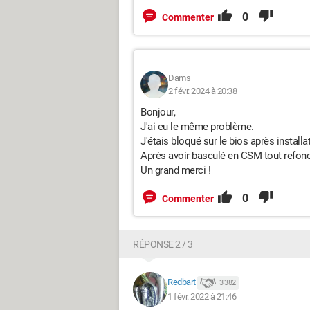
0
Commenter
Dams
2 févr. 2024 à 20:38
Bonjour,
J'ai eu le même problème.
J'étais bloqué sur le bios après install
Après avoir basculé en CSM tout refonc
Un grand merci !
0
Commenter
RÉPONSE 2 / 3
Redbart
3 382
1 févr. 2022 à 21:46