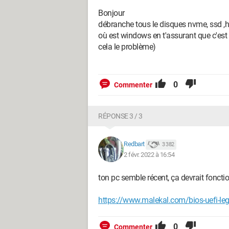
Bonjour
débranche tous le disques nvme, ssd ,
où est windows en t'assurant que c'est 
cela le problème)
0
Commenter
RÉPONSE 3 / 3
Redbart
3 382
2 févr. 2022 à 16:54
ton pc semble récent, ça devrait foncti
https://www.malekal.com/bios-uefi-le
0
Commenter