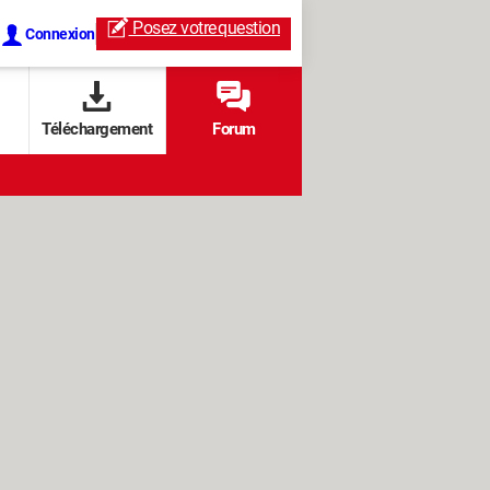
Posez votre
question
Connexion
Téléchargement
Forum