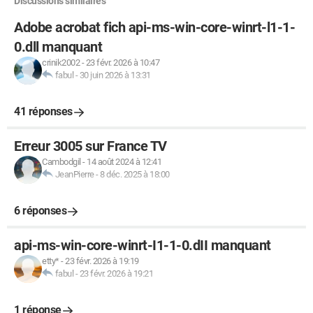
Discussions similaires
Adobe acrobat fich api-ms-win-core-winrt-l1-1-
0.dll manquant
crinik2002
-
23 févr. 2026 à 10:47
fabul
-
30 juin 2026 à 13:31
41 réponses
Erreur 3005 sur France TV
Cambodgil
-
14 août 2024 à 12:41
JeanPierre
-
8 déc. 2025 à 18:00
6 réponses
api-ms-win-core-winrt-I1-1-0.dII manquant
etty*
-
23 févr. 2026 à 19:19
fabul
-
23 févr. 2026 à 19:21
1 réponse