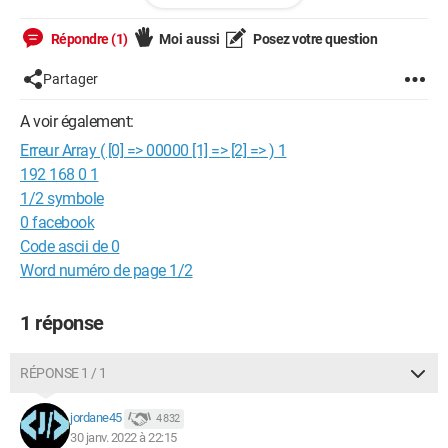
(:preset_name)');

Répondre (1)
Moi aussi
Posez votre question
$insert = $mysqlClient->prepare($sqlQuery);

$insert->execute([

Partager
'preset_name' => 'example_name'

A voir également:
Erreur Array ( [0] => 00000 [1] => [2] => ) 1
]) or die(print_r($mysqlClient->errorInfo()));

192 168 0 1
1/2 symbole
0 facebook
Code ascii de 0
Configuration:
Windows / Chrome 97.0.4692.99
Word numéro de page 1/2
1 réponse
RÉPONSE 1 / 1
jordane45
4 832
30 janv. 2022 à 22:15