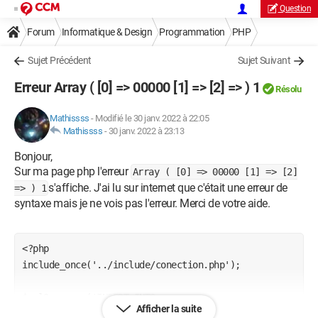
Question
Forum
Informatique & Design
Programmation
PHP
Sujet Précédent
Sujet Suivant
Erreur Array ( [0] => 00000 [1] => [2] => ) 1
Résolu
Mathissss
-
Modifié le 30 janv. 2022 à 22:05
Mathissss
-
30 janv. 2022 à 23:13
Bonjour,
Sur ma page php l'erreur
Array ( [0] => 00000 [1] => [2]
s'affiche. J'ai lu sur internet que c'était une erreur de
=> ) 1
syntaxe mais je ne vois pas l'erreur. Merci de votre aide.
<?php

include_once('../include/conection.php');

$sqlQuery = ('INSERT INTO 
Afficher la suite
user_and_color(preset_name) VALUES 