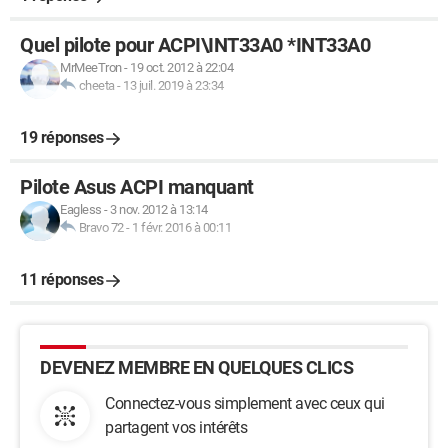
Quel pilote pour ACPI\INT33A0 *INT33A0
MrMeeTron
-
19 oct. 2012 à 22:04
cheeta
-
13 juil. 2019 à 23:34
19 réponses
Pilote Asus ACPI manquant
Eagless
-
3 nov. 2012 à 13:14
Bravo 72
-
1 févr. 2016 à 00:11
11 réponses
DEVENEZ MEMBRE EN QUELQUES CLICS
Connectez-vous simplement avec ceux qui
partagent vos intérêts