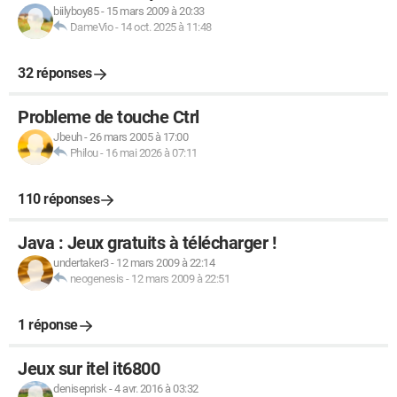
biilyboy85
-
15 mars 2009 à 20:33
DameVio
-
14 oct. 2025 à 11:48
32 réponses
Probleme de touche Ctrl
Jbeuh
-
26 mars 2005 à 17:00
Philou
-
16 mai 2026 à 07:11
110 réponses
Java : Jeux gratuits à télécharger !
undertaker3
-
12 mars 2009 à 22:14
neogenesis
-
12 mars 2009 à 22:51
1 réponse
Jeux sur itel it6800
deniseprisk
-
4 avr. 2016 à 03:32