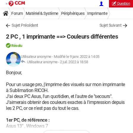
Question
Forum
Matériel & Système
Périphériques
Imprimante
Sujet Précédent
Sujet Suivant
2 PC , 1 imprimante ==> Couleurs différentes
Résolu
Utilisateur anonyme
-
Modifié le 9 janv. 2022 à 14:05
Utilisateur anonyme -
2 juil. 2022 à 18:58
Bonjour,
Pour un usage pro, j'imprime des visuels sur mon imprimante
à Sublimation RICOH.
J'ai deux PC Asus, l'un quotidien, et l'autre de "secours".
J'aimerais obtenir des couleurs exactes à l'impression depuis
les 2 PC, or ce n'est pas du tout le cas.
1er PC, de référence :
Asus 13" , Windows 7
==> Couleur à l'impression OK