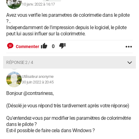
Tout semble identique, vérifié plusieurs fois et pourtant j'ai
10 janv. 2022 à 16:17
toujours :
- une petite différence de couleur à l'impression de 2 PDF
Avez vous verifie les parametres de colorimetie dans le pilote
depuis un lecteur PDF (même logiciel)
?..
- une petite différence de couleur à l'impression de 2 fichier
Independamment de l'impression depuis le logiciel, le pilote
Illustrator depuis Illustrator (même version)
peut lui aussi influer sur la colorimetrie.
Auriez-vous une idée d'où cela pourrait provenir ? Je
0
Commenter
commence à sécher ...
RÉPONSE 2 / 4
Merci,
Thomas.
Utilisateur anonyme
30 juin 2022 à 20:45
Bonjour @contrariness,
(Désolé je vous répond très tardivement après votre réponse)
Qu'entendez-vous par modifier les paramètres de colorimétrie
dans le pilote ?
Est-il possible de faire cela dans Windows ?