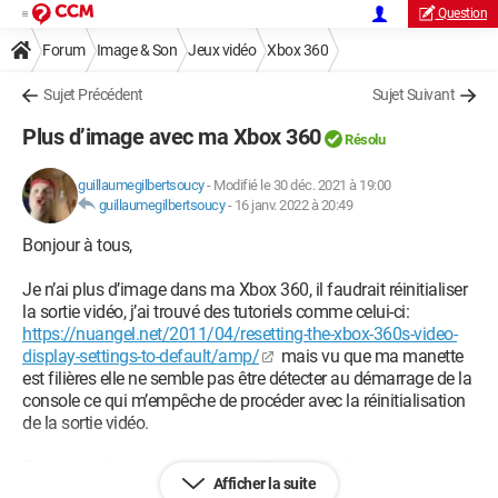
Question
Forum
Image & Son
Jeux vidéo
Xbox 360
Sujet Précédent
Sujet Suivant
Plus d’image avec ma Xbox 360
Résolu
guillaumegilbertsoucy
-
Modifié le 30 déc. 2021 à 19:00
guillaumegilbertsoucy
-
16 janv. 2022 à 20:49
Bonjour à tous,
Je n’ai plus d’image dans ma Xbox 360, il faudrait réinitialiser
la sortie vidéo, j’ai trouvé des tutoriels comme celui-ci:
https://nuangel.net/2011/04/resetting-the-xbox-360s-video-
display-settings-to-default/amp/
mais vu que ma manette
est filières elle ne semble pas être détecter au démarrage de la
console ce qui m’empêche de procéder avec la réinitialisation
de la sortie vidéo.
Est-ce que il y a un autre moyen de procéder?
Afficher la suite