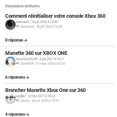
Discussions similaires
Comment réinitialiser votre console Xbox 360
baissaoui
-
18 juil. 2022 à 10:38
baissaoui
-
18 juil. 2022 à 10:38
0 réponse
Manette 360 sur XBOX ONE
SaucissonFurtif
-
6 juil. 2017 à 15:17
Sandre18
-
31 mars 2023 à 01:32
6 réponses
Brancher Manette Xbox One sur 360
spylller
-
10 févr. 2017 à 16:33
Vache
-
26 oct. 2023 à 15:19
4 réponses