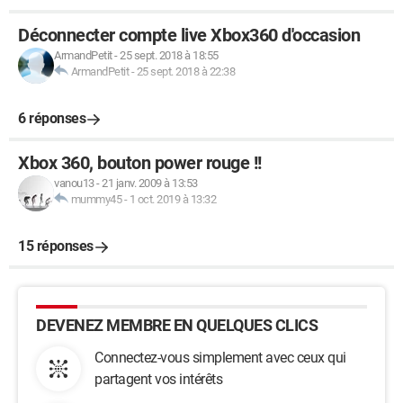
Déconnecter compte live Xbox360 d'occasion
ArmandPetit
-
25 sept. 2018 à 18:55
ArmandPetit
-
25 sept. 2018 à 22:38
6 réponses
Xbox 360, bouton power rouge !!
vanou13
-
21 janv. 2009 à 13:53
mummy45
-
1 oct. 2019 à 13:32
15 réponses
DEVENEZ MEMBRE EN QUELQUES CLICS
Connectez-vous simplement avec ceux qui
partagent vos intérêts