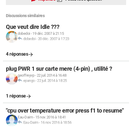
Discussions similaires
Que veut dire Idle ???
dobedoi
-
19 déc. 2007 à 21:15
dobedoi
-
20 déc. 2007 à 17:23
4 réponses
plug PWR 1 sur carte mere (4-pin) , utilité ?
geoffreyvp
-
22 juil. 2014 à 16:48
epango
-
22 juil. 2014 à 18:25
1 réponse
"cpu over temperature error press f1 to resume"
Eau-Daim
-
15 nov. 2016 à 18:41
Eau-Daim
-
16 nov. 2016 à 18:56