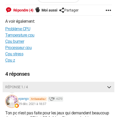
Voici ma config :
Répondre (4)
Moi aussi
Partager
-Ryzen 3 3200G
A voir également:
-RX 560
Problème CPU
-8 Go
RAM
3200mhz
-AsRock B450
Temperature cpu
Cpu burner
En espérant avoir une réponse,
Processeur cpu
Cpu stress
A bientôt.
Cpu z
4 réponses
RÉPONSE 1 / 4
epango
4 270
Ambassadeur
29 déc. 2021 à 18:37
Ton pc n'est pas faite pour les jeux qui demandent beaucoup