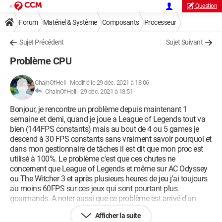
Question
Forum
Matériel & Système
Composants
Processeur
Sujet Précédent
Sujet Suivant
Problème CPU
ChainOfHell
-
Modifié le 29 déc. 2021 à 18:06
ChainOfHell -
29 déc. 2021 à 18:51
Bonjour, je rencontre un problème depuis maintenant 1
semaine et demi, quand je joue a League of Legends tout va
bien (144FPS constants) mais au bout de 4 ou 5 games je
descend à 30 FPS constants sans vraiment savoir pourquoi et
dans mon gestionnaire de tâches il est dit que mon proc est
utilisé à 100%. Le problème c'est que ces chutes ne
concernent que League of Legends et même sur AC Odyssey
ou The Witcher 3 et après plusieurs heures de jeu j'ai toujours
au moins 60FPS sur ces jeux qui sont pourtant plus
gourmands. A noter aussi que ce problème est arrivé d'un
coup pendant une game random et ça a continué depuis,
Afficher la suite
alors qu'avant tout allais bien.