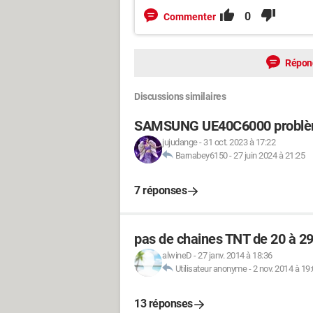
0
Commenter
Répon
Discussions similaires
SAMSUNG UE40C6000 problè
jujudange
-
31 oct. 2023 à 17:22
Barnabey6150
-
27 juin 2024 à 21:25
7 réponses
pas de chaines TNT de 20 à 29
alwineD
-
27 janv. 2014 à 18:36
Utilisateur anonyme
-
2 nov. 2014 à 19
13 réponses