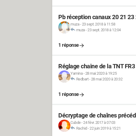
Pb réception canaux 20 21 2
muza
-
23 sept. 2018 à 11:58
muza
-
23 sept. 2018 à 12:04
1 réponse
Réglage chaine de la TNT FR
Yamina
-
28 mai 2020 à 19:25
Redbart
-
28 mai 2020 à 20:32
1 réponse
Décryptage de chaînes précédé
Cubde
-
24 févr. 2017 à 07:03
Rachid
-
22 juin 2019 à 15:21