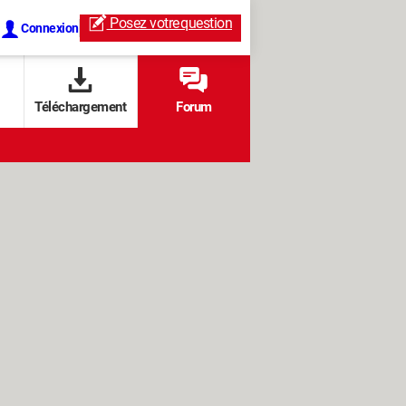
Posez votre
question
Connexion
Téléchargement
Forum