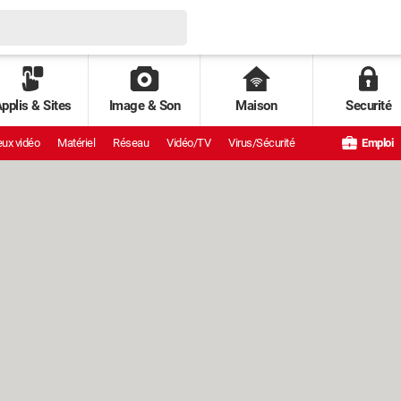
pplis & Sites
Image & Son
Maison
Securité
ux vidéo
Matériel
Réseau
Vidéo/TV
Virus/Sécurité
Emploi