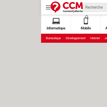
Informatique
Mobile
A
Bureautique
Développement
Internet
Je