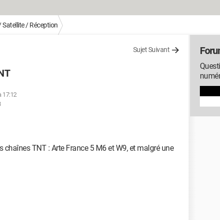
 Satellite / Réception
Forum
Sujet Suivant
Questi
TNT
numéri
à 17:12
8
les chaînes TNT : Arte France 5 M6 et W9, et malgré une