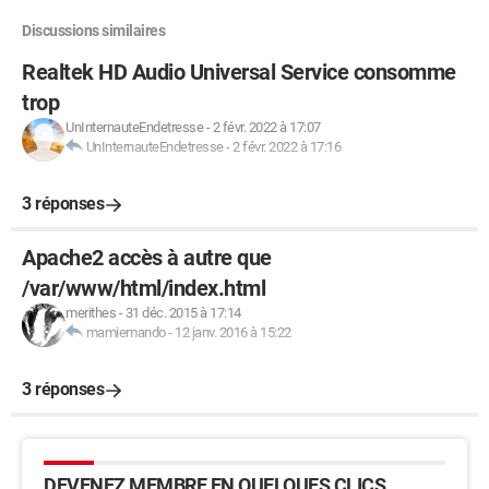
Discussions similaires
Realtek HD Audio Universal Service consomme
trop
UnInternauteEndetresse
-
2 févr. 2022 à 17:07
UnInternauteEndetresse
-
2 févr. 2022 à 17:16
3 réponses
Apache2 accès à autre que
/var/www/html/index.html
merithes
-
31 déc. 2015 à 17:14
mamiemando
-
12 janv. 2016 à 15:22
3 réponses
DEVENEZ MEMBRE EN QUELQUES CLICS