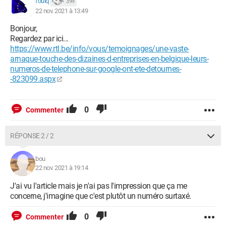
foulq
399
22 nov. 2021 à 13:49
Bonjour,
Regardez par ici...
https://www.rtl.be/info/vous/temoignages/une-vaste-
arnaque-touche-des-dizaines-d-entreprises-en-belgique-leurs-
numeros-de-telephone-sur-google-ont-ete-detournes-
-823099.aspx
0
Commenter
RÉPONSE 2 / 2
bou
22 nov. 2021 à 19:14
J'ai vu l'article mais je n'ai pas l'impression que ça me
concerne, j'imagine que c'est plutôt un numéro surtaxé.
0
Commenter