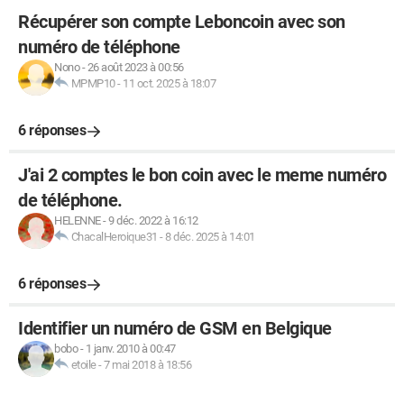
Récupérer son compte Leboncoin avec son
numéro de téléphone
Nono
-
26 août 2023 à 00:56
MPMP10
-
11 oct. 2025 à 18:07
6 réponses
J'ai 2 comptes le bon coin avec le meme numéro
de téléphone.
HELENNE
-
9 déc. 2022 à 16:12
ChacalHeroique31
-
8 déc. 2025 à 14:01
6 réponses
Identifier un numéro de GSM en Belgique
bobo
-
1 janv. 2010 à 00:47
etoile
-
7 mai 2018 à 18:56