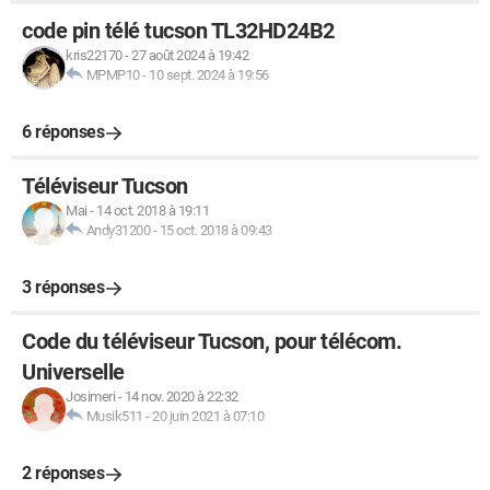
code pin télé tucson TL32HD24B2
kris22170
-
27 août 2024 à 19:42
MPMP10
-
10 sept. 2024 à 19:56
6 réponses
Téléviseur Tucson
Mai
-
14 oct. 2018 à 19:11
Andy31200
-
15 oct. 2018 à 09:43
3 réponses
Code du téléviseur Tucson, pour télécom.
Universelle
Josimeri
-
14 nov. 2020 à 22:32
Musik511
-
20 juin 2021 à 07:10
2 réponses