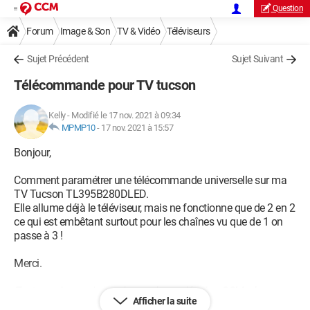
Question
Forum
Image & Son
TV & Vidéo
Téléviseurs
Sujet Précédent
Sujet Suivant
Télécommande pour TV tucson
Kelly
-
Modifié le 17 nov. 2021 à 09:34
MPMP10
-
17 nov. 2021 à 15:57
Bonjour,
Comment paramétrer une télécommande universelle sur ma
TV Tucson TL395B280DLED.
Elle allume déjà le téléviseur, mais ne fonctionne que de 2 en 2
ce qui est embêtant surtout pour les chaînes vu que de 1 on
passe à 3 !
Merci.
Texte remis en minuscules par la modération CCM... les
Afficher la suite
majuscules = hurlements !!!