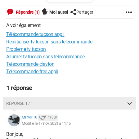
Répondre (1)
Moi aussi
Partager
Configuration:
Android / Chrome 96.0.4664.45
A voir également:
Télécommande tucson appli
Réinitialiser tv tucson sans télécommande
Probleme tv tucson
Allumer tv tucson sans télécommande
Telecommande clayton
Telecommande free appli
1 réponse
RÉPONSE 1 / 1
MPMP10
19 059
Modifié le 17 nov. 2021 à 11:15
Bonjour,