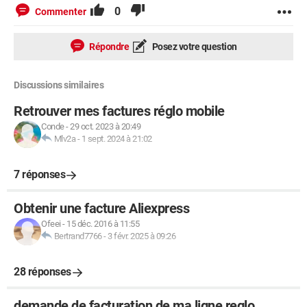
0
Commenter
Répondre
Posez votre question
Discussions similaires
Retrouver mes factures réglo mobile
Conde
-
29 oct. 2023 à 20:49
Mlv2a
-
1 sept. 2024 à 21:02
7 réponses
Obtenir une facture Aliexpress
Ofeei
-
15 déc. 2016 à 11:55
Bertrand7766
-
3 févr. 2025 à 09:26
28 réponses
demande de facturation de ma ligne reglo