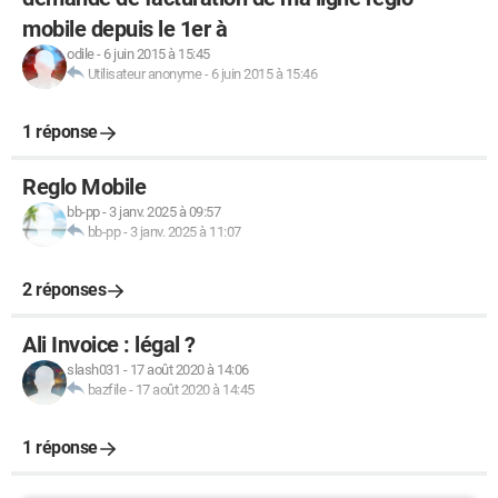
mobile depuis le 1er à
odile
-
6 juin 2015 à 15:45
Utilisateur anonyme
-
6 juin 2015 à 15:46
1 réponse
Reglo Mobile
bb-pp
-
3 janv. 2025 à 09:57
bb-pp
-
3 janv. 2025 à 11:07
2 réponses
Ali Invoice : légal ?
slash031
-
17 août 2020 à 14:06
bazfile
-
17 août 2020 à 14:45
1 réponse