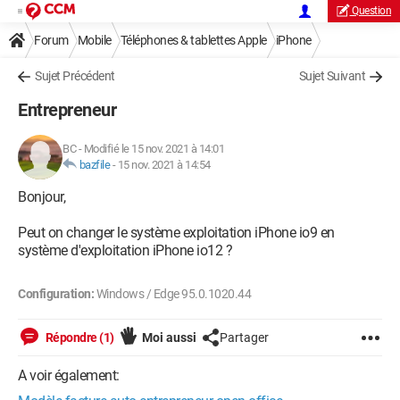
Question
Forum
Mobile
Téléphones & tablettes Apple
iPhone
Sujet Précédent
Sujet Suivant
Entrepreneur
BC
-
Modifié le 15 nov. 2021 à 14:01
bazfile
-
15 nov. 2021 à 14:54
Bonjour,
Peut on changer le système exploitation iPhone io9 en
système d'exploitation iPhone io12 ?
Configuration:
Windows / Edge 95.0.1020.44
Répondre (1)
Moi aussi
Partager
A voir également: