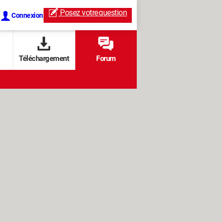
Posez votre
question
Connexion
Téléchargement
Forum