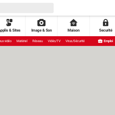
pplis & Sites
Image & Son
Maison
Securité
ux vidéo
Matériel
Réseau
Vidéo/TV
Virus/Sécurité
Emploi