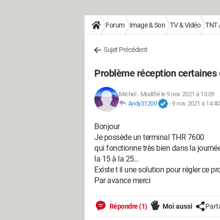
Forum
Image & Son
TV & Vidéo
TNT /
Sujet Précédent
Problème réception certaines
Michel
-
Modifié le 9 nov. 2021 à 13:09
Andy31200
-
9 nov. 2021 à 14:40
Bonjour
Je possède un terminal THR 7600
qui fonctionne très bien dans la journée
la 15 à la 25...
Existe t il une solution pour régler ce p
Par avance merci
Répondre (1)
Moi aussi
Part