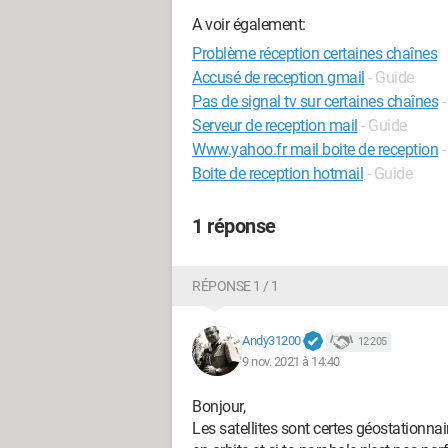
A voir également:
Problème réception certaines chaînes
Accusé de reception gmail
- Guide
Pas de signal tv sur certaines chaînes
-
Serveur de reception mail
- Guide
Www.yahoo.fr mail boite de reception
-
Boite de reception hotmail
- Guide
1 réponse
RÉPONSE 1 / 1
Andy31200
12 205
9 nov. 2021 à 14:40
Bonjour,
Les satellites sont certes géostationna