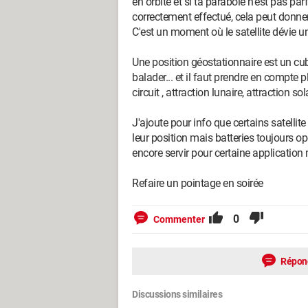
en orbite et si ta parabole n'est pas pa
correctement effectué, cela peut donne
C'est un moment où le satellite dévie un 
Une position géostationnaire est un cub
balader... et il faut prendre en compte 
circuit , attraction lunaire, attraction sola
J'ajoute pour info que certains satellite 
leur position mais batteries toujours opé
encore servir pour certaine applicatio
Refaire un pointage en soirée
0
Commenter
Répon
Discussions similaires