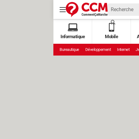
Informatique
Mobile
A
Bureautique
Développement
Internet
Je