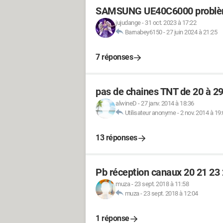
SAMSUNG UE40C6000 problè
jujudange
-
31 oct. 2023 à 17:22
Barnabey6150
-
27 juin 2024 à 21:25
7 réponses
pas de chaines TNT de 20 à 29
alwineD
-
27 janv. 2014 à 18:36
Utilisateur anonyme
-
2 nov. 2014 à 19
13 réponses
Pb réception canaux 20 21 2
muza
-
23 sept. 2018 à 11:58
muza
-
23 sept. 2018 à 12:04
1 réponse