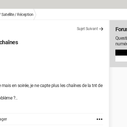
 Satellite / Réception
Forum
Sujet Suivant
Questi
 chaînes
numéri
 mais en soirée, je ne capte plus les chaînes de la tnt de
roblème ?..
ager