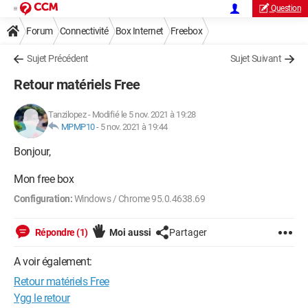
Question
Forum
Connectivité
Box Internet
Freebox
Sujet Précédent
Sujet Suivant
Retour matériels Free
Tanzilopez
-
Modifié le 5 nov. 2021 à 19:28
MPMP10
-
5 nov. 2021 à 19:44
Bonjour,
Mon free box
Configuration:
Windows / Chrome 95.0.4638.69
Répondre (1)
Moi aussi
Partager
A voir également:
Retour matériels Free
Ygg le retour