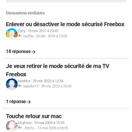
Discussions similaires
Enlever ou désactiver le mode sécurisé Freebox
Cycy
-
15 nov. 2021 à 20:47
bazfile
-
30 déc. 2024 à 13:06
18 réponses
Je veux retirer le mode sécurité de ma TV
Freebox
beatrice
-
29 nov. 2023 à 12:54
baladur13
-
29 nov. 2023 à 20:42
1 réponse
Touche retour sur mac
ickyknox
-
10 mai 2009 à 15:39
_Ritchi_
-
12 mai 2009 à 08:05