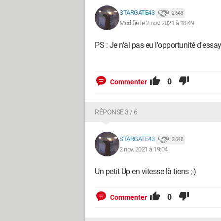
STARGATE43
2 648
Modifié le 2 nov. 2021 à 18:49
PS : Je n'ai pas eu l'opportunité d'essay
0
Commenter
RÉPONSE 3 / 6
STARGATE43
2 648
2 nov. 2021 à 19:04
Un petit Up en vitesse là tiens ;-)
0
Commenter