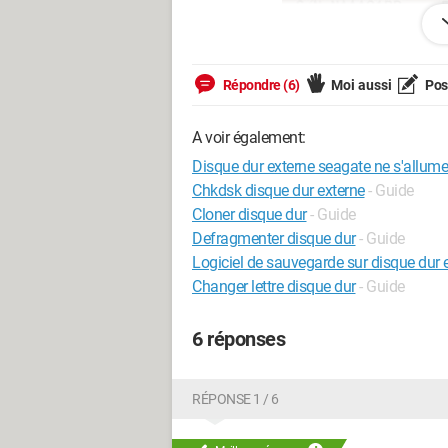
Signalitique DD :
Répondre (6)
Moi aussi
Pose
A voir également:
Disque dur externe seagate ne s'allume
Chkdsk disque dur externe
- Guide
Cloner disque dur
- Guide
Defragmenter disque dur
- Guide
Logiciel de sauvegarde sur disque dur e
Changer lettre disque dur
- Guide
6 réponses
RÉPONSE 1 / 6
Il a toujours très bien fonctionné jusque