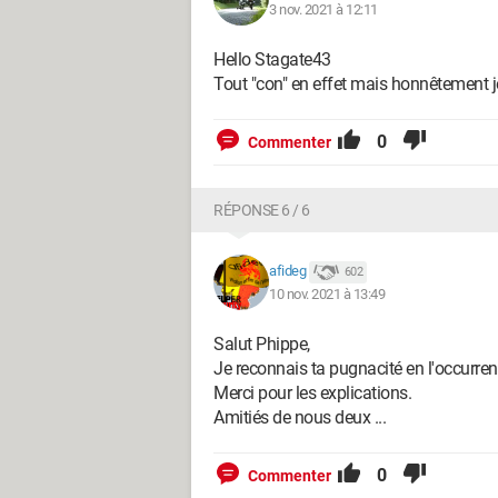
3 nov. 2021 à 12:11
Hello Stagate43
Tout "con" en effet mais honnêtement j
0
Commenter
RÉPONSE 6 / 6
afideg
602
10 nov. 2021 à 13:49
Salut Phippe,
Je reconnais ta pugnacité en l'occurrenc
Merci pour les explications.
Amitiés de nous deux ...
0
Commenter