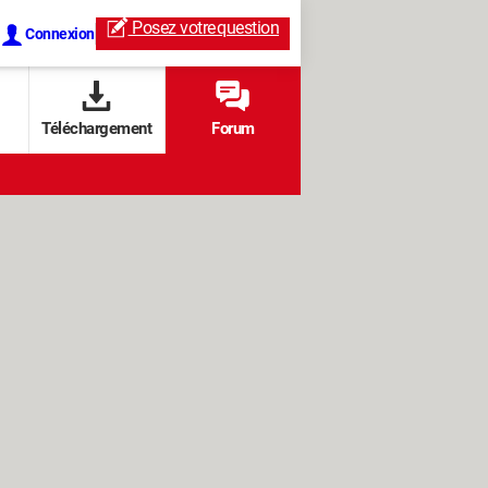
Posez votre
question
Connexion
Téléchargement
Forum