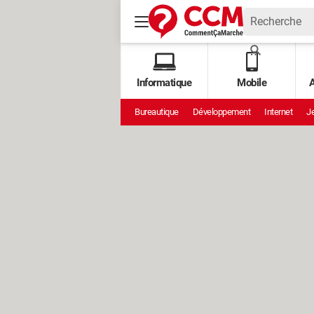
Informatique
Mobile
A
Bureautique
Développement
Internet
Je