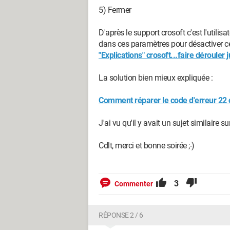
5) Fermer
En revanche, lorsque je le branche sur 
peux l'explorer et visionner ce que je ve
D'après le support crosoft c'est l'utilisa
dans ces paramètres pour désactiver ce pé
Ma question est la suivante :
"Explications" crosoft...faire dérouler
Pourquoi ne démarre-t-il plus sur le PC a
La solution bien mieux expliquée :
Un grand merci d'avance pour vos répon
Comment réparer le code d'erreur 22 c
J'ai vu qu'il y avait un sujet similaire s
Configuration:
Windows / Firefox 93.0
Cdlt, merci et bonne soirée ;-)
--> PAS DE PROBLÈMES, QUE...DES SOLUTIO
Qu'est-ce que la fidélité ? C'est juste un manq
3
Commenter
RÉPONSE 2 / 6