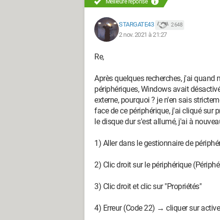
Meilleure réponse
vidéo (films et séries), il n'est jamais s
mon lecteur Sony Blu Ray BDP-S5500 pour
STARGATE43
2 648
mon PC pour y transférer les fichiers e
2 nov. 2021 à 21:27
courant impromptue, il est toujours débra
toujours débranché du lecteur Blu Ray S
Re,
Il n'est pas totalement "rempli", il doit r
Après quelques recherches, j'ai quand 
périphériques, Windows avait désactiv
Il n'y a qu'une seule partition vu son util
externe, pourquoi ? je n'en sais stricteme
face de ce périphérique, j'ai cliqué sur pr
Voici son descriptif technique via un lie
le disque dur s'est allumé, j'ai à nouvea
STEB2000200
.
1) Aller dans le gestionnaire de périphé
Cet après-midi je l'ai branché sur mon P
bref instant ensuite rien, lorsque je met
2) Clic droit sur le périphérique (Péri
dedans mais rien ne se passe.
3) Clic droit et clic sur "Propriétés"
J'ai changé de câble USB 3.0 en pensant
plusieurs DD Seagate Expansion) pas de
4) Erreur (Code 22) → cliquer sur active
PC, tout cela sans résultat.