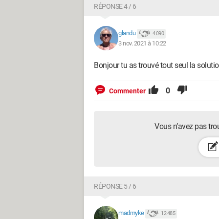
RÉPONSE 4 / 6
glandu
4 090
3 nov. 2021 à 10:22
Bonjour tu as trouvé tout seul la solutio
0
Commenter
Vous n’avez pas tro
RÉPONSE 5 / 6
madmyke
12 485