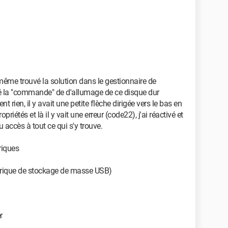
ous tension quand je ne l'utilise pas, je le branche sur
 visionner les films et séries, je le "branchais" sur
n question, il n'a jamais été soumis a une coupure de
nché du PC en utilisant la fonction "Éjecter", il est
ony après avoir éteint l'appareil.
ester +/- 200Go libres.
même trouvé la solution dans le gestionnaire de
é la "commande" de d'allumage de ce disque dur
isation.
nt rien, il y avait une petite flèche dirigée vers le bas en
opriétés et là il y vait une erreur (code22), j'ai réactivé et
n :
SEAGATE Expansion Desktop Drive 2To
u accès à tout ce qui s'y trouve.
riques
C, il ne s'allume pas, la petite diode bleue s'allume un
s mon oreille contre la coque, j'entends que ça "tourne"
phérique de stockage de masse USB)
 à une panne matérielle, j'ai changé d'alimentation (j'ai
 changement, je l'ai branché sur d'autres ports USB du
r