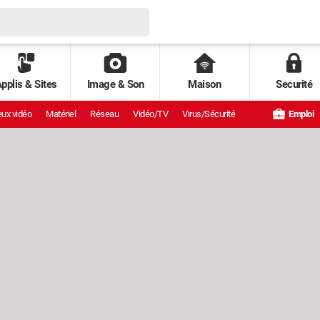
pplis & Sites
Image & Son
Maison
Securité
ux vidéo
Matériel
Réseau
Vidéo/TV
Virus/Sécurité
Emploi