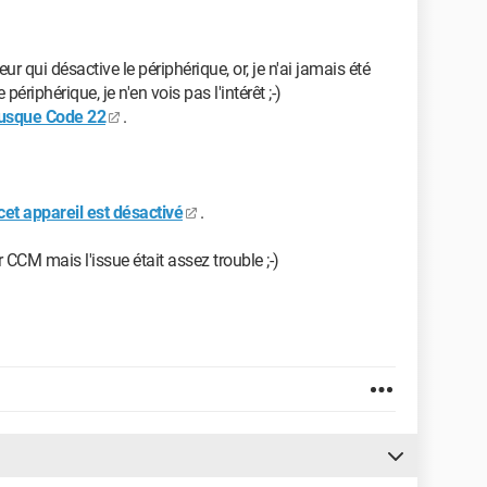
mon lecteur Blu Ray Sony BDP-S5500, là il démarre, je
ux.
teur qui désactive le périphérique, or, je n'ai jamais été
riphérique, je n'en vois pas l'intérêt ;-)
 jusque Code 22
.
lors qu'il démarre sur le lecteur Blu Ray ?
ses éclairées ;-)
et appareil est désactivé
.
ur CCM mais l'issue était assez trouble ;-)
NS <--
ue d'occasions ;-)