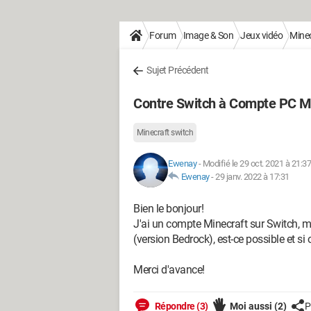
Forum
Image & Son
Jeux vidéo
Minec
Sujet Précédent
Contre Switch à Compte PC
Minecraft switch
Ewenay
-
Modifié le 29 oct. 2021 à 21:37
Ewenay
-
29 janv. 2022 à 17:31
Bien le bonjour!
J'ai un compte Minecraft sur Switch, m
(version Bedrock), est-ce possible et si
Merci d'avance!
Répondre (3)
Moi aussi
(2)
P