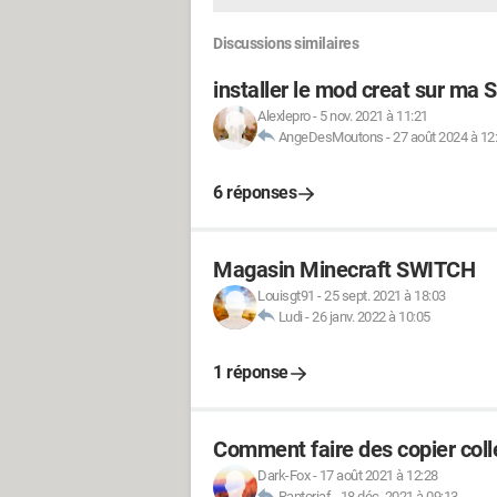
Discussions similaires
installer le mod creat sur ma 
Alexlepro
-
5 nov. 2021 à 11:21
AngeDesMoutons
-
27 août 2024 à 12
6 réponses
Magasin Minecraft SWITCH
Louisgt91
-
25 sept. 2021 à 18:03
Ludi
-
26 janv. 2022 à 10:05
1 réponse
Comment faire des copier coll
Dark-Fox
-
17 août 2021 à 12:28
Raptoriaf
-
18 déc. 2021 à 09:13