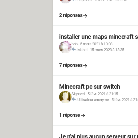
2 réponses
installer une maps minecraft s
bob
-
5 mars 2021 à 19:08
Mahel
-
15 mars 2023 à 13:35
7 réponses
Minecraft pc sur switch
Signoret
-
5 févr. 2021 à 21:15
Utilisateur anonyme
-
5 févr. 2021 à 21
1 réponse
Je n'ai plus aucun serveur sur