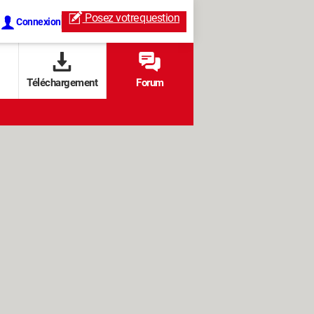
Posez votre
question
Connexion
Téléchargement
Forum