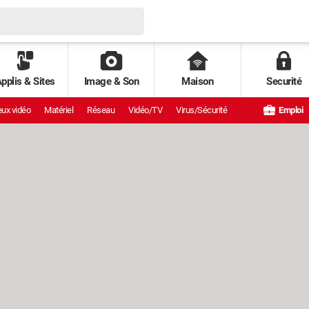
pplis & Sites
Image & Son
Maison
Securité
ux vidéo
Matériel
Réseau
Vidéo/TV
Virus/Sécurité
Emploi