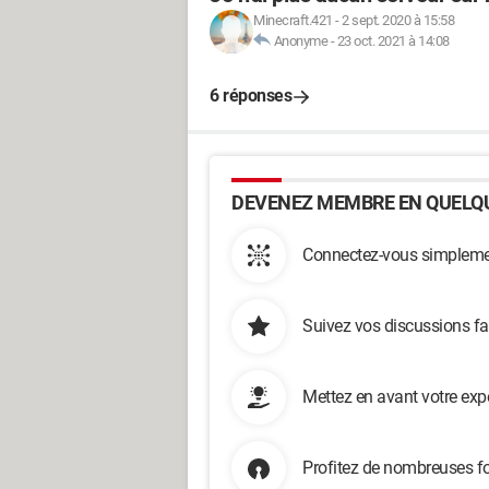
Minecraft.421
-
2 sept. 2020 à 15:58
Anonyme
-
23 oct. 2021 à 14:08
6 réponses
DEVENEZ MEMBRE EN QUELQU
Connectez-vous simplemen
Suivez vos discussions fa
Mettez en avant votre exp
Profitez de nombreuses fo