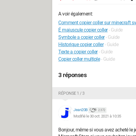
A voir également:
Comment copier coller sur minecraft s
É majuscule copier coller
- Guide
Symbole a copier coller
- Guide
Historique copier coller
- Guide
Texte a copier coller
- Guide
Copier coller multiple
- Guide
3 réponses
RÉPONSE 1 / 3
Jean20B
2 372
Modifié le 30 oct. 2021 à 10:35
Bonjour, même si vous avez acheté le je