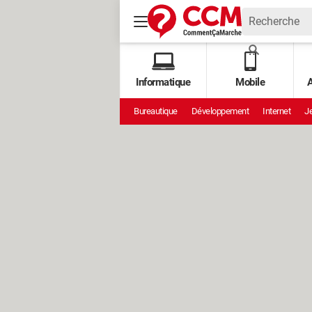
Informatique
Mobile
A
Bureautique
Développement
Internet
Je