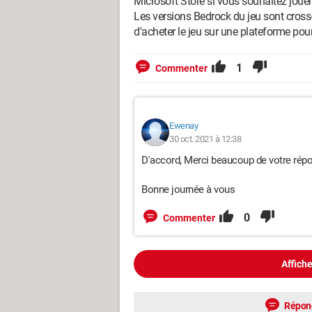
Microsoft Store si vous souhaitez jouer
Les versions Bedrock du jeu sont cross-p
d'acheter le jeu sur une plateforme pour
1
Commenter
Ewenay
30 oct. 2021 à 12:38
D'accord, Merci beaucoup de votre répo
Bonne journée à vous
0
Commenter
Affiche
Répon