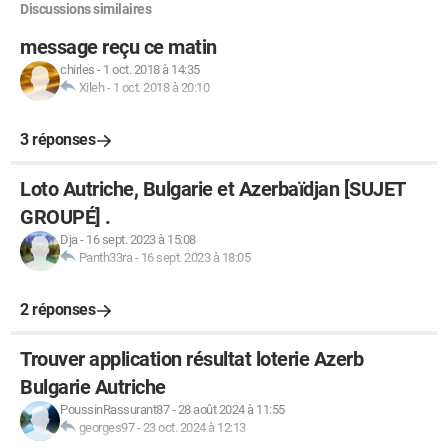
Discussions similaires
message reçu ce matin
chirles
-
1 oct. 2018 à 14:35
Xileh
-
1 oct. 2018 à 20:10
3 réponses
Loto Autriche, Bulgarie et Azerbaïdjan [SUJET
GROUPÉ] .
Dja
-
16 sept. 2023 à 15:08
Panth33ra
-
16 sept. 2023 à 18:05
2 réponses
Trouver application résultat loterie Azerb
Bulgarie Autriche
PoussinRassurant87
-
28 août 2024 à 11:55
georges97
-
23 oct. 2024 à 12:13