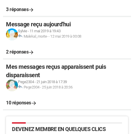
3 réponses
Message reçu aujourd'hui
Sylvie
-
11 mai 2019 à 19:43
Malekal_morte-
-
12 mai 2019 à 00:08
2 réponses
Mes messages reçus apparaissent puis
disparaissent
Pege2304
-
21 juin 2018 à 17:39
Pege2304
-
25 juin 2018 à 20:36
10 réponses
DEVENEZ MEMBRE EN QUELQUES CLICS