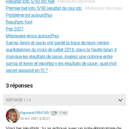
Resultat loto 5/90 rdc hier
- Meilleures réponses
Premier bet loto 5/90 resultat du jour rdc
- Meilleures réponses
Problème tnt aujourd'hui
Resultats foot
Pes 2021
Messages reçus aujourd'hui
Samia, kevin et jason ont gardé la trace de leurs ventes
quotidiennes du mois de juillet 2016. dans la feuille bilan, il
manque les résultats de jason. insérez une colonne entre
samia et kevin et reportez-y les résultats de jason. quel mot
secret apparait en f2 ?
✓
3 réponses
RÉPONSE 1 / 3
Raymond PENTIER
17 482
30 oct. 2021 à 00:21
Voici tes résultats : tu as échoué, avec un note éliminatoire de