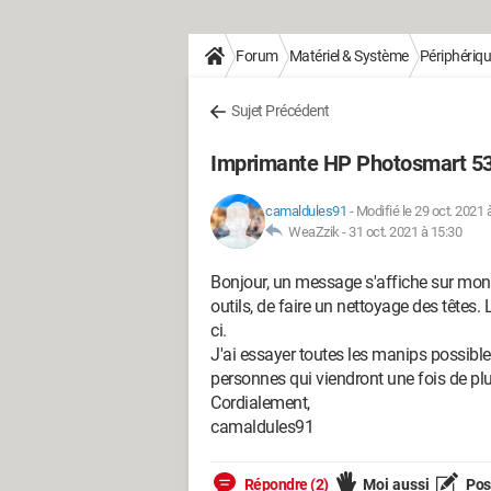
Forum
Matériel & Système
Périphériq
Sujet Précédent
Imprimante HP Photosmart 53
camaldules91
-
Modifié le 29 oct. 2021 
WeaZzik -
31 oct. 2021 à 15:30
Bonjour, un message s'affiche sur mon
outils, de faire un nettoyage des têtes. 
ci.
J'ai essayer toutes les manips possible
personnes qui viendront une fois de pl
Cordialement,
camaldules91
Répondre (2)
Moi aussi
Pose