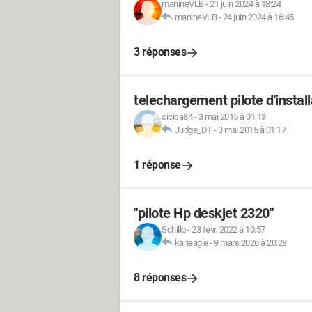
manineVLB
-
21 juin 2024 à 18:24
manineVLB
-
24 juin 2024 à 16:45
3 réponses
telechargement pilote d'insta
cicica84
-
3 mai 2015 à 01:13
Judge_DT
-
3 mai 2015 à 01:17
1 réponse
"pilote Hp deskjet 2320"
Schillo
-
23 févr. 2022 à 10:57
kaneagle
-
9 mars 2026 à 20:28
8 réponses