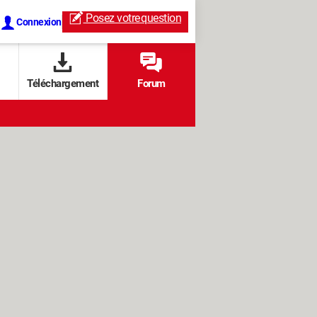
Posez votre
question
Connexion
Téléchargement
Forum