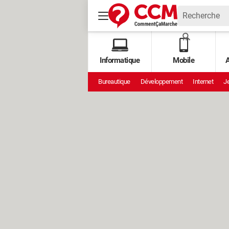
Informatique
Mobile
A
Bureautique
Développement
Internet
Je