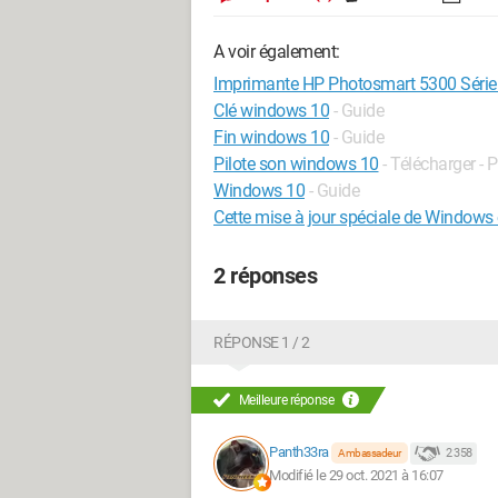
A voir également:
Imprimante HP Photosmart 5300 Série
Clé windows 10
- Guide
Fin windows 10
- Guide
Pilote son windows 10
- Télécharger - P
Windows 10
- Guide
Cette mise à jour spéciale de Windows 
2 réponses
RÉPONSE 1 / 2
Meilleure réponse
Panth33ra
2 358
Ambassadeur
Modifié le 29 oct. 2021 à 16:07