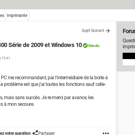
ues
Imprimante
Foru
Sujet Suivant
Questi
00 Série de 2009 et Windows 10
Résolu
impri
à 15:41
 PC me recommandant, par l'intermédiaire de la boite à
Le problème est que j'ai toutes les fonctions sauf celle-
s, mais sans succès. Je re-merci par avance, les
us à mon secoure.
z votre question
Partager