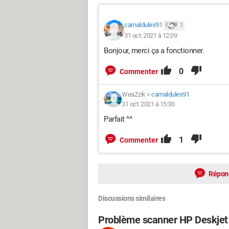
camaldules91
1
31 oct. 2021 à 12:09
Bonjour, merci ça a fonctionner.
0
Commenter
WeaZzik
>
camaldules91
31 oct. 2021 à 15:30
Parfait ^^
1
Commenter
Répon
Discussions similaires
Problème scanner HP Deskjet