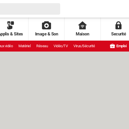
pplis & Sites
Image & Son
Maison
Securité
ux vidéo
Matériel
Réseau
Vidéo/TV
Virus/Sécurité
Emploi