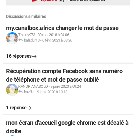
Discussions similaires
my.canalbox.africa changer le mot de passe
Thierry973
-
30 mai 2018 à 04:06
baladur13
-
6 févr. 2023 à 08:26
16 réponses
Récupération compte Facebook sans numéro
de téléphone et mot de passe oublié
RANDRIANASOLO
-
9 janv. 2020 à 09:24
bazfile
-
9 janv. 2020 à 10:13
1 réponse
mon écran d'accueil google chrome est décalé à
droite