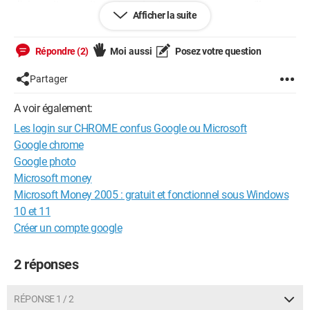
J'aimerait connaitre votre avis et comment me conseillez vous
Afficher la suite
de gérer cela simplement !
Merci d'avance.
--
Répondre (2)
Moi aussi
Posez votre question
A+FoxLeRenard
Partager
A voir également:
Les login sur CHROME confus Google ou Microsoft
Google chrome
Google photo
Microsoft money
Microsoft Money 2005 : gratuit et fonctionnel sous Windows
10 et 11
Créer un compte google
2 réponses
RÉPONSE 1 / 2