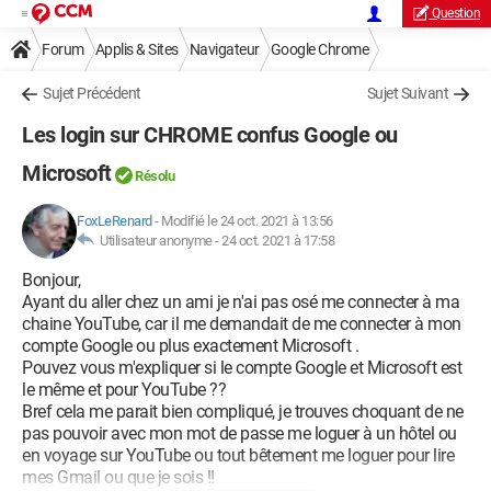
Question
Forum
Applis & Sites
Navigateur
Google Chrome
Sujet Précédent
Sujet Suivant
Les login sur CHROME confus Google ou
Microsoft
Résolu
FoxLeRenard
-
Modifié le 24 oct. 2021 à 13:56
Utilisateur anonyme -
24 oct. 2021 à 17:58
Bonjour,
Ayant du aller chez un ami je n'ai pas osé me connecter à ma
chaine YouTube, car il me demandait de me connecter à mon
compte Google ou plus exactement Microsoft .
Pouvez vous m'expliquer si le compte Google et Microsoft est
le même et pour YouTube ??
Bref cela me parait bien compliqué, je trouves choquant de ne
pas pouvoir avec mon mot de passe me loguer à un hôtel ou
en voyage sur YouTube ou tout bêtement me loguer pour lire
mes Gmail ou que je sois !!