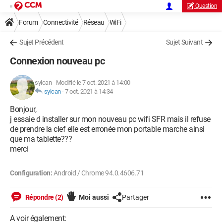
Question
Forum
Connectivité
Réseau
WiFi
Sujet Précédent
Sujet Suivant
Connexion nouveau pc
sylcan
-
Modifié le 7 oct. 2021 à 14:00
sylcan
-
7 oct. 2021 à 14:34
Bonjour,
j essaie d installer sur mon nouveau pc wifi SFR mais il refuse
de prendre la clef elle est erronée mon portable marche ainsi
que ma tablette???
merci
Configuration:
Android / Chrome 94.0.4606.71
Répondre (2)
Moi aussi
Partager
A voir également: