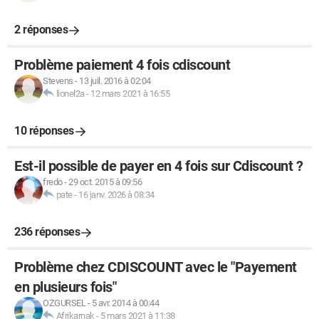
2 réponses
Problème paiement 4 fois cdiscount
Stevens
-
13 juil. 2016 à 02:04
lionel2a
-
12 mars 2021 à 16:55
10 réponses
Est-il possible de payer en 4 fois sur Cdiscount ?
fredo
-
29 oct. 2015 à 09:56
pate
-
16 janv. 2026 à 08:34
236 réponses
Problème chez CDISCOUNT avec le "Payement
en plusieurs fois"
OZGURSEL
-
5 avr. 2014 à 00:44
Afrikarnak
-
5 mars 2021 à 11:38