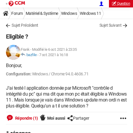
Question
Forum
Matériel & Système
Windows
Windows 11
Sujet Précédent
Sujet Suivant
Eligible ?
Frank
-
Modifié le 6 oct. 2021 à 23:35
bazfile
-
7 oct. 2021 à 16:18
Bonjour,
Configuration:
Windows / Chrome 94.0.4606.71
J'ai testé l application donnée par Microsoft "contrôle d
intégrité du pc" qui ma dit que mon pc était éligible a Windows
11 . Mais lorsque je vais dans Windows update mon ordi n est
plus éligible. Quelqu'un a t il une solution ?
Répondre (1)
Moi aussi
Partager