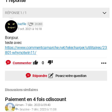
1 réponse
RÉPONSE 1 / 1
bazfile
20 283
7 oct. 2021 à 16:18
Bonjour.
teste avec
https://www.commentcamarche.net/telecharger/utilitaires/23
801-whynotwin11/
0
Commenter
Répondre
Posez votre question
Discussions similaires
Paiement en 4 fois cdiscount
Aimen
-
7 déc. 2023 à 09:40
brucine
-
7 déc. 2023 à 11:08