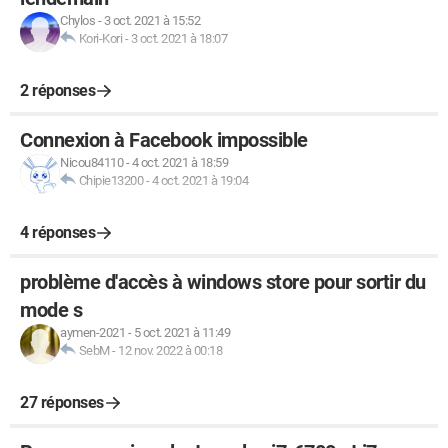
Chylos
-
3 oct. 2021 à 15:52
Kori-Kori
-
3 oct. 2021 à 18:07
2 réponses
Connexion à Facebook impossible
Nicou84110
-
4 oct. 2021 à 18:59
Chipie13200
-
4 oct. 2021 à 19:04
4 réponses
problème d'accès à windows store pour sortir du
mode s
aymen-2021
-
5 oct. 2021 à 11:49
SebM
-
12 nov. 2022 à 00:18
27 réponses