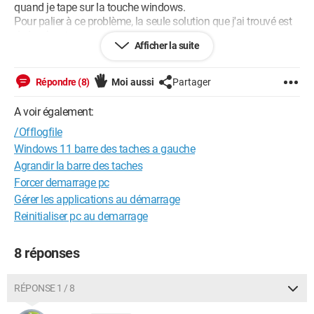
quand je tape sur la touche windows.
Pour palier à ce problème, la seule solution que j'ai trouvé est
de le rebooter.
Afficher la suite
Je ne comprends pas ce qui peut causer ça... avez-vous une
idée ?
Répondre (8)
Moi aussi
Partager
Si besoin je peux vous faire le détail de ma config, mais je n'ai
pas l'impression que le problème vienne de là...
A voir également:
Voici les infos système :
/Offlogfile
- Nom du système d’exploitation :
Microsoft Windows 10
Professionnel
Windows 11 barre des taches a gauche
- Version :
10.0.19042 Build 19042
Agrandir la barre des taches
Forcer demarrage pc
Merci à tous :)
Gérer les applications au démarrage
Reinitialiser pc au demarrage
8 réponses
RÉPONSE 1 / 8