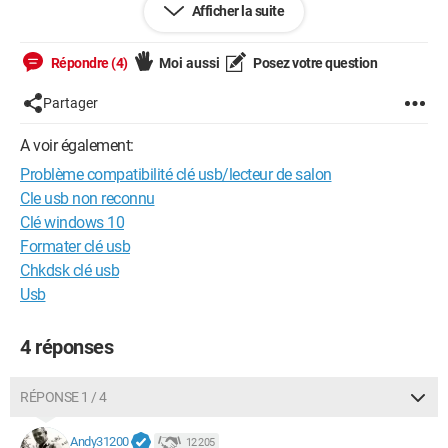
Afficher la suite
Pour infos je suis sur macOS Catalina
j'envisage l'achat d'un disque dur externe pour regrouper tout
mes films sur un même support (car j'ai 5 clés usb de 32gb
Répondre (4)
Moi aussi
Posez votre question
pleines de films et c'est pas tjr facile de s'y retrouver)
j'aimerais avoir un support ou je peux mettre les films de -4gb
Partager
et de +4gb sans limite et qui est parfaitement reconnue par
mon lecteur de salon
A voir également:
merci d'avance a tout ceux qui m'aideront
Problème compatibilité clé usb/lecteur de salon
bonne journée
Cle usb non reconnu
Clé windows 10
Formater clé usb
Chkdsk clé usb
Usb
4 réponses
RÉPONSE 1 / 4
Andy31200
12 205