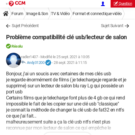
Question
Forum
Image & Son
TV & Vidéo
Format et connectique vidéo
Sujet Précédent
Sujet Suivant
Problème compatibilité clé usb/lecteur de salon
Résolu
radler1407
-
Modifié le 25 sept. 2021 à 10:05
Andy31200
-
28 sept. 2021 à 11:15
Bonjour, j'ai un soucis avec certaines de mes clés usb
je regarde énormément de films ( je telecharge,je regarde et je
supprime) sur un lecteur de salon blu ray Lg qui possède un
port usb
Certains films que je telecharge font plus de 4 gb ce qui rend
impossible le fait de les copier sur une clé usb "classique"
je connait la méthode de changer la clé usb de fat32 en ntfs
ce que j'ai fait...
malheureusement suite a ça la clé usb ntfs n'est plus
reconnue par mon lecteur de salon ce qui empêche le
visionnage des films