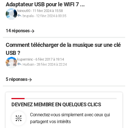
Adaptateur USB pour le WIFI 7 ...
toinou90
-
11 févr. 2024 à 15:58
brupala
-
12 févr. 2024 à 00:35
14 réponses
Comment télécharger de la musique sur une clé
USB ?
kuperminc
-
6 févr. 2017 à 19:14
Hurbain
-
28 févr. 2024 à 22:24
5 réponses
DEVENEZ MEMBRE EN QUELQUES CLICS
Connectez-vous simplement avec ceux qui
partagent vos intérêts