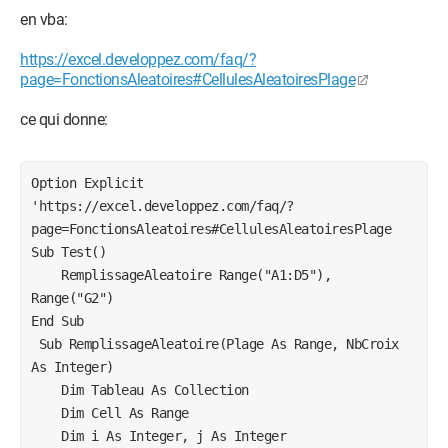
en vba:
https://excel.developpez.com/faq/?
page=FonctionsAleatoires#CellulesAleatoiresPlage
ce qui donne:
Option Explicit

'https://excel.developpez.com/faq/?
page=FonctionsAleatoires#CellulesAleatoiresPlage

Sub Test()

    RemplissageAleatoire Range("A1:D5"), 
Range("G2")

End Sub

 Sub RemplissageAleatoire(Plage As Range, NbCroix 
As Integer)

    Dim Tableau As Collection

    Dim Cell As Range

    Dim i As Integer, j As Integer
