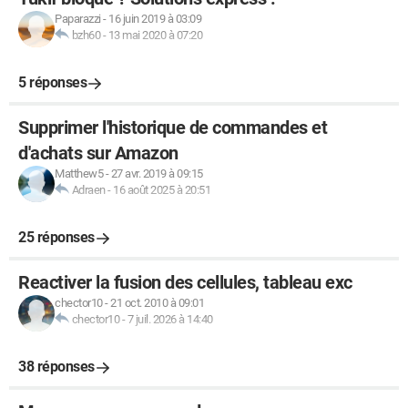
Paparazzi
-
16 juin 2019 à 03:09
bzh60
-
13 mai 2020 à 07:20
5 réponses
Supprimer l'historique de commandes et
d'achats sur Amazon
Matthew5
-
27 avr. 2019 à 09:15
Adraen
-
16 août 2025 à 20:51
25 réponses
Reactiver la fusion des cellules, tableau exc
chector10
-
21 oct. 2010 à 09:01
chector10
-
7 juil. 2026 à 14:40
38 réponses