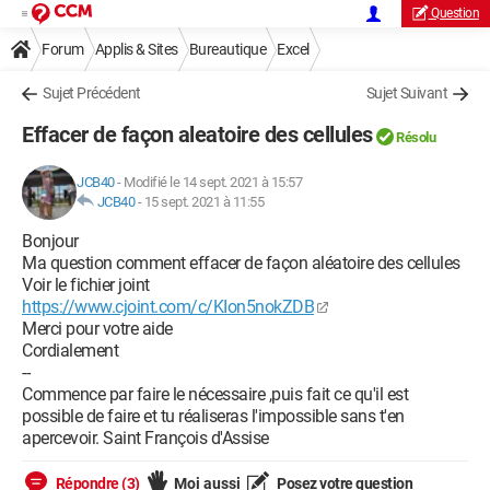
Question
Forum
Applis & Sites
Bureautique
Excel
Sujet Précédent
Sujet Suivant
Effacer de façon aleatoire des cellules
Résolu
JCB40
-
Modifié le 14 sept. 2021 à 15:57
JCB40
-
15 sept. 2021 à 11:55
Bonjour
Ma question comment effacer de façon aléatoire des cellules
Voir le fichier joint
https://www.cjoint.com/c/KIon5nokZDB
Merci pour votre aide
Cordialement
--
Commence par faire le nécessaire ,puis fait ce qu'il est
possible de faire et tu réaliseras l'impossible sans t'en
apercevoir. Saint François d'Assise
Répondre (3)
Moi aussi
Posez votre question