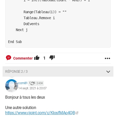
        Range(Tableau(i)) = ""

        Tableau.Remove i

        DoEvents

    Next j

1
Commenter
RÉPONSE 2 / 3
ccm81
2 434
14 sept. 2021 à 20:07
Bonjour à tous les deux
Une autre solution
https://www.cjoint.com/c/KIosfMAo4QB