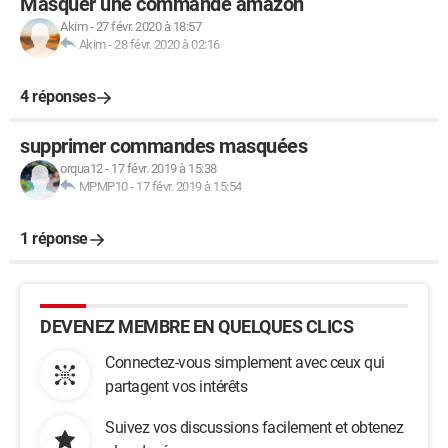
Masquer une commande amazon
Akim
-
27 févr. 2020 à 18:57
Akim
-
28 févr. 2020 à 02:16
4 réponses
supprimer commandes masquées
orqua12
-
17 févr. 2019 à 15:38
MPMP10
-
17 févr. 2019 à 15:54
1 réponse
DEVENEZ MEMBRE EN QUELQUES CLICS
Connectez-vous simplement avec ceux qui
partagent vos intérêts
Suivez vos discussions facilement et obtenez