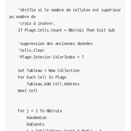
    'Vérifie si le nombre de cellules est supérieur 
au nombre de

    'croix à insérer.

    If Plage.Cells.Count < NbCroix Then Exit Sub

    'suppression des anciennes données

    'Cells.Clear

    'Plage.Interior.ColorIndex = 7

    Set Tableau = New Collection

    For Each Cell In Plage

        Tableau.Add Cell.Address

    Next Cell

    For j = 1 To NbCroix

        Randomize

        DoEvents

        i = Int((Tableau.Count * Rnd)) + 1
