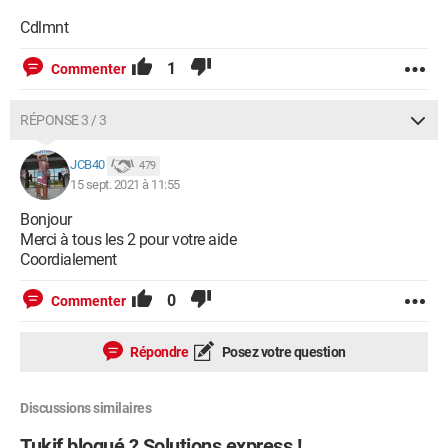
Cdlmnt
1
Commenter
RÉPONSE 3 / 3
JCB40
479
15 sept. 2021 à 11:55
Bonjour
Merci à tous les 2 pour votre aide
Coordialement
0
Commenter
Répondre
Posez votre question
Discussions similaires
Tukif bloqué ? Solutions express !