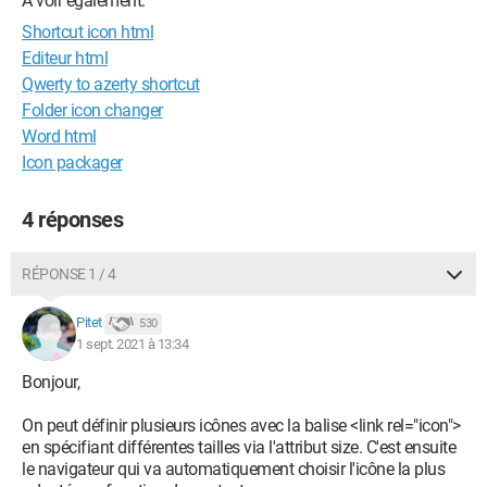
A voir également:
Shortcut icon html
Editeur html
Qwerty to azerty shortcut
Folder icon changer
Word html
Icon packager
4 réponses
RÉPONSE 1 / 4
Pitet
530
1 sept. 2021 à 13:34
Bonjour,
On peut définir plusieurs icônes avec la balise <link rel="icon">
en spécifiant différentes tailles via l'attribut size. C'est ensuite
le navigateur qui va automatiquement choisir l'icône la plus