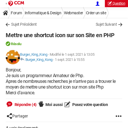
Question
Forum
Informatique & Design
Webmaster
Créer un site
Sujet Précédent
Sujet Suivant
Mettre une shortcut icon sur son Site en PHP
Résolu
Burger_King_Kong
-
Modifié le 1 sept. 2021 à 13:05
Burger_King_Kong
-
1 sept. 2021 à 15:55
Bonjour,
Je suis un programmeur Amateur de Php.
Apres de nombreuses recherches je n'arrive pas a trouver le
moyen de mettre une shortcut icon sur mon site Php
Merci d'avance.
Répondre (4)
Moi aussi
Posez votre question
Partager