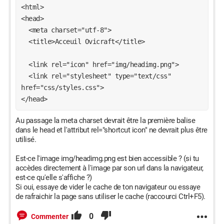
<html>

<head>

  <meta charset="utf-8">

  <title>Acceuil Ovicraft</title>

  <link rel="icon" href="img/headimg.png">

  <link rel="stylesheet" type="text/css" 
href="css/styles.css">

Au passage la meta charset devrait être la première balise
dans le head et l'attribut rel="shortcut icon" ne devrait plus être
utilisé.
Est-ce l'image img/headimg.png est bien accessible ? (si tu
accèdes directement à l'image par son url dans la navigateur,
est-ce qu'elle s'affiche ?)
Si oui, essaye de vider le cache de ton navigateur ou essaye
de rafraichir la page sans utiliser le cache (raccourci Ctrl+F5).
0
Commenter