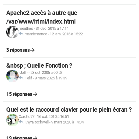
Apache2 accès à autre que
/var/www/html/index.html
merithes
-
31 déc. 2015 à 17:14
mamiemando
-
12 janv. 2016 à 15:22
3 réponses
&nbsp ; Quelle Fonction ?
-Jeff-
-
23 oct. 2006 à 00:52
Helif
-
9 mars 2025 à 19:39
15 réponses
Quel est le raccourci clavier pour le plein écran ?
Carotte77
-
16 oct. 2010 à 16:51
KhyraRockwell
-
9 mars 2020 à 14:04
19 réponses