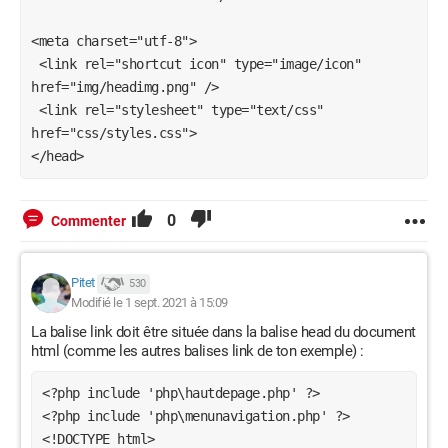
<meta charset="utf-8">
 <link rel="shortcut icon" type="image/icon" 
href="img/headimg.png" />
 <link rel="stylesheet" type="text/css" 
href="css/styles.css">
</head>
0
Commenter
Pitet
530
Modifié le 1 sept. 2021 à 15:09
La balise link doit être située dans la balise head du document
html (comme les autres balises link de ton exemple) :
<?php include 'php\hautdepage.php' ?>

<?php include 'php\menunavigation.php' ?>

<!DOCTYPE html>
