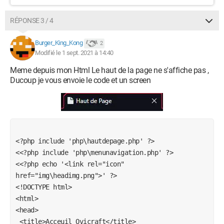
RÉPONSE 3 / 4
Burger_King_Kong
2
Modifié le 1 sept. 2021 à 14:40
Meme depuis mon Html Le haut de la page ne s'affiche pas ,
Ducoup je vous envoie le code et un screen
<?php include 'php\hautdepage.php' ?>
<<?php include 'php\menunavigation.php' ?>
<<?php echo '<link rel="icon" 
href="img\headimg.png">' ?>
<!DOCTYPE html>
<html>
<head>
 <title>Acceuil Ovicraft</title>