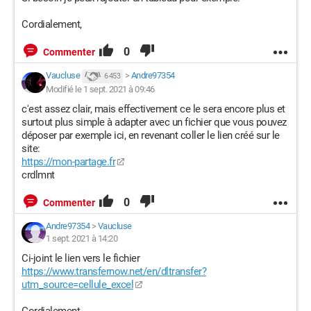
Cordialement,
0
Commenter
Vaucluse
>
Andre97354
6 453
Modifié le 1 sept. 2021 à 09:46
c'est assez clair, mais effectivement ce le sera encore plus et
surtout plus simple à adapter avec un fichier que vous pouvez
déposer par exemple ici, en revenant coller le lien créé sur le
site:
https://mon-partage.fr
crdlmnt
0
Commenter
Andre97354
>
Vaucluse
1 sept. 2021 à 14:20
Ci-joint le lien vers le fichier
https://www.transfernow.net/en/dltransfer?
utm_source=cellule_excel