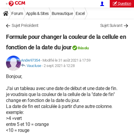
Question
Forum
Applis & Sites
Bureautique
Excel
Sujet Précédent
Sujet Suivant
Formule pour changer la couleur de la cellule en
fonction de la date du jour
Résolu
Andre97354
-
Modifié le 31 août 2021 à 17:59
Vaucluse
-
2 sept. 2021 à 12:28
Bonjour,
J'ai un tableau avec une date de début et une date de fin.
je voudrais que la couleur de la cellule de la "date de fin"
change en fonction de la date du jour.
La date de fin est calculée à partir d'une autre colonne.
exemple:
>4 =vert
entre 5 et 10 = orange
<10 = rouge