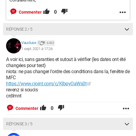
Cordialement,
0
Commenter
RÉPONSE 2 / 5
Vaucluse
6 453
1 sept. 2021 à 17:26
A voir ici, sans garanties et sutout à vérifier (les dates ont été
changées pour test)
niota: ne pas changer l'ordre des conditions dans la, fenêtre de
MFC
https://www.cjoint.com/c/KIbpyOaWs0t
revenz si soucis
crdlmnt
0
Commenter
RÉPONSE 3 / 5