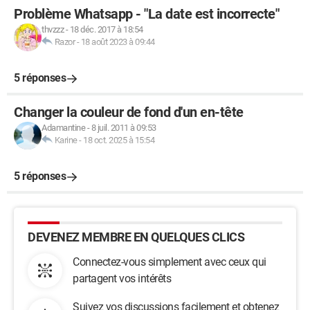
Problème Whatsapp - "La date est incorrecte"
thvzzz
-
18 déc. 2017 à 18:54
Razor
-
18 août 2023 à 09:44
5 réponses
Changer la couleur de fond d'un en-tête
Adamantine
-
8 juil. 2011 à 09:53
Karine
-
18 oct. 2025 à 15:54
5 réponses
DEVENEZ MEMBRE EN QUELQUES CLICS
Connectez-vous simplement avec ceux qui
partagent vos intérêts
Suivez vos discussions facilement et obtenez