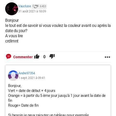
Vaucluse
6 453
31 août 2021 à 18:09
Bonjour
le tout est de savoir si vous voulez la couleur avant ou après la
date du jour?
A vous lire
crdlmnt
0
Commenter
Andre97354
1 sept. 2021 à 09:41
Bonjour,
Vert = date de début + 4 jours
Orange = à partir du 5 ème jour jusqu'à 1 jour avant la date de
fin
Rouge= Date de fin
Si besoin je peux rajouter un tableau pour exemple.