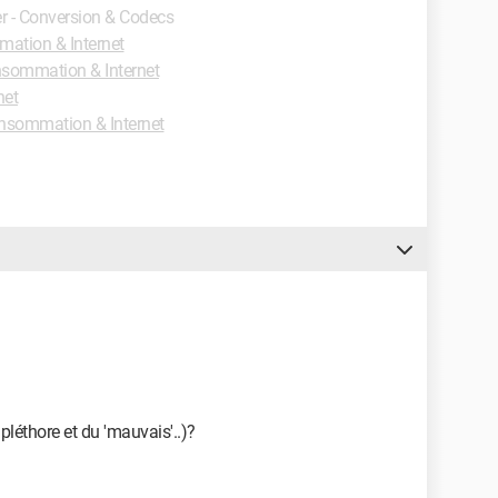
er - Conversion & Codecs
ation & Internet
sommation & Internet
net
sommation & Internet
 pléthore et du 'mauvais'..)?