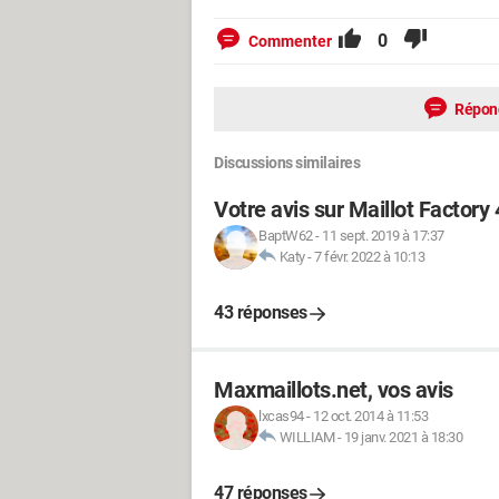
0
Commenter
Répon
Discussions similaires
Votre avis sur Maillot Factory
BaptW62
-
11 sept. 2019 à 17:37
Katy
-
7 févr. 2022 à 10:13
43 réponses
Maxmaillots.net, vos avis
lxcas94
-
12 oct. 2014 à 11:53
WILLIAM
-
19 janv. 2021 à 18:30
47 réponses