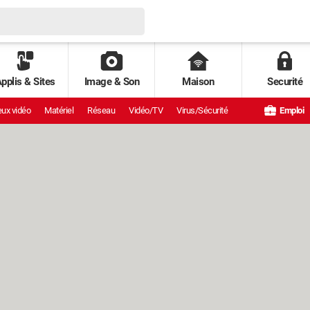
pplis & Sites
Image & Son
Maison
Securité
ux vidéo
Matériel
Réseau
Vidéo/TV
Virus/Sécurité
Emploi