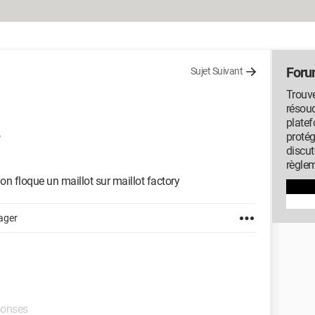
Foru
Sujet Suivant
Trouv
résou
platef
protég
discut
règlem
 floque un maillot sur maillot factory
ager
éponses