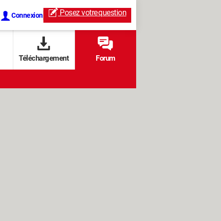
Posez votre
question
Connexion
Téléchargement
Forum