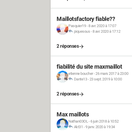
Maillotsfactory fiable??
Pasquier19
-
8 avr. 2020 à 17:07
piquesous
-
8 avr. 2020 à 17:12
2 réponses
fiabilité du site maxmaillot
etienne boucher
-
26 mars 2017 à 23:00
Dante13
-
23 sept. 2019 à 10:00
2 réponses
Max maillots
Nathan03OL
-
6 juin 2018 à 10:52
Akt31
-
9 janv. 2020 à 19:34