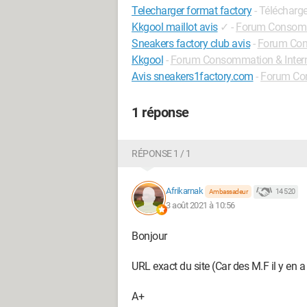
Telecharger format factory
- Télécharg
Kkgool maillot avis
✓
-
Forum Consomm
Sneakers factory club avis
-
Forum Con
Kkgool
-
Forum Consommation & Inter
Avis sneakers1factory.com
-
Forum Con
1 réponse
RÉPONSE 1 / 1
Afrikarnak
14 520
Ambassadeur
3 août 2021 à 10:56
Bonjour
URL exact du site (Car des M.F il y en a
A+