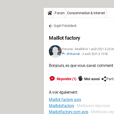
Forum
Consommation & Internet
Sujet Précédent
Maillot factory
Poncrea
-
Modifié le 1 août 2021 à 23:36
Afrikarnak
-
3 août 2021 à 10:56
Bonjours, es que vous savez comment on
Répondre (1)
Moi aussi
Part
A voir également:
Maillot factory avis
Maillotsfactory
- Meilleures réponses
Maillotfactory.com avis
- Meilleures r