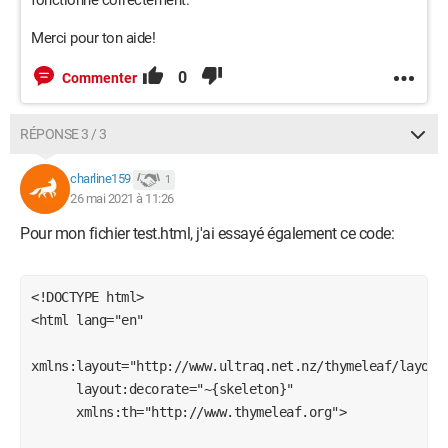
fonctionne correctement.
Merci pour ton aide!
0
Commenter
RÉPONSE 3 / 3
charline159
1
26 mai 2021 à 11:26
Pour mon fichier test.html, j'ai essayé également ce code:
<!DOCTYPE html>

<html lang="en"

xmlns:layout="http://www.ultraq.net.nz/thymeleaf/layout"
      layout:decorate="~{skeleton}"

      xmlns:th="http://www.thymeleaf.org">
