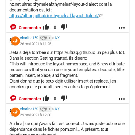
nz.net.ultraq.thymeleaf:thymeleaf-layout-dialect dont la
documentation est ici :
https://ultraq.github.io/thymeleaf-layout-dialect/
0
Commenter
charline159
>
KX
1
26 mai 2021 à 11:25
J'étais déjà tombée sur https://ultraq.github.io un peu plus tôt.
Dans la section Getting started, ils disent:
"This will introduce the layout namespace, and 5 new attribute
processors that you can use in your templates: decorate, title-
pattern, insert, replace, and fragment."
Etant donné que je peux déjà utiliser insert et replace, j'en
conclus que je peux utiliser les autres tags également.
0
Commenter
charline159
>
KX
1
29 mai 2021 à 12:30
Au final, ce que j'avais fait est correct. J'avais juste oublié une
dépendance dans le fichier pom.xml... A présent, tout