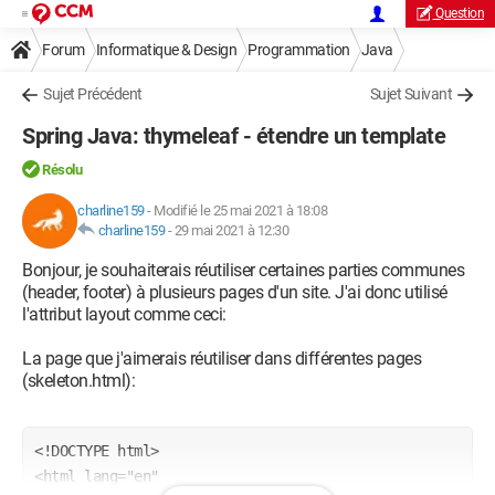
Question
Forum
Informatique & Design
Programmation
Java
Sujet Précédent
Sujet Suivant
Spring Java: thymeleaf - étendre un template
Résolu
charline159
-
Modifié le 25 mai 2021 à 18:08
charline159
-
29 mai 2021 à 12:30
Bonjour, je souhaiterais réutiliser certaines parties communes
(header, footer) à plusieurs pages d'un site. J'ai donc utilisé
l'attribut layout comme ceci:
La page que j'aimerais réutiliser dans différentes pages
(skeleton.html):
<!DOCTYPE html>

<html lang="en"
