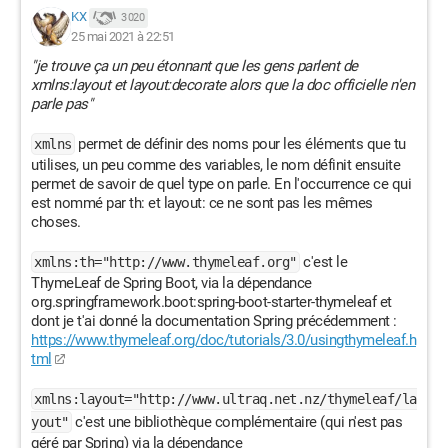
KX
3 020
25 mai 2021 à 22:51
"je trouve ça un peu étonnant que les gens parlent de
xmlns:layout et layout:decorate alors que la doc officielle n'en
parle pas"
permet de définir des noms pour les éléments que tu
xmlns
utilises, un peu comme des variables, le nom définit ensuite
permet de savoir de quel type on parle. En l'occurrence ce qui
est nommé par th: et layout: ce ne sont pas les mêmes
choses.
c'est le
xmlns:th="http://www.thymeleaf.org"
ThymeLeaf de Spring Boot, via la dépendance
org.springframework.boot:spring-boot-starter-thymeleaf et
dont je t'ai donné la documentation Spring précédemment :
https://www.thymeleaf.org/doc/tutorials/3.0/usingthymeleaf.h
tml
xmlns:layout="http://www.ultraq.net.nz/thymeleaf/la
c'est une bibliothèque complémentaire (qui n'est pas
yout"
géré par Spring) via la dépendance