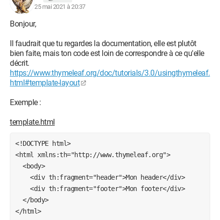
25 mai 2021 à 20:37
footer"> </footer>

        <script type="text/javascript" 
Bonjour,
th:src="@{/js/littlescript.js}"></script>

    </body>

Il faudrait que tu regardes la documentation, elle est plutôt
bien faite, mais ton code est loin de correspondre à ce qu'elle
décrit.
https://www.thymeleaf.org/doc/tutorials/3.0/usingthymeleaf.
html#template-layout
La page qui doit faire appel à skeleton (test.html):
Exemple :
<!DOCTYPE html>

<html lang="en"

template.html
xmlns:layout="http://www.ultraq.net.nz/thymeleaf/layout"
<!DOCTYPE html>

      layout:decorate="skeleton.html">

<html xmlns:th="http://www.thymeleaf.org">

  <body>

  <body>

    <div th:fragment="header">Mon header</div>

    <div layout:fragment="content">

    <div th:fragment="footer">Mon footer</div>

  </body>

      <!--Content of the page-->

</html>
      <h3>this is a page injected in another 