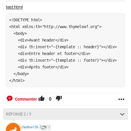
page</h3>

test.html
    </div>

<!DOCTYPE html>

  </body>

<html xmlns:th="http://www.thymeleaf.org">

  <body>

    <div>Avant header</div>

    <div th:insert="~{template :: header}"></div>

Cependant, lorsque j'affiche la page test.html, le contenu de
    <div>Entre header et footer</div>

skeleton n'est pas affiché, comme si je ne l'appelais pas.
    <div th:insert="~{template :: footer}"></div>

    <div>Après footer</div>

Pourtant, j'ai l'impression d'avoir bien respecté la syntaxe, etc.
  </body>

Une idée du problème ?
</html>
Configuration:
Windows / Firefox 88.0
0
Commenter
RÉPONSE 2 / 3
charline159
1