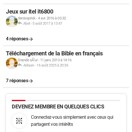
Jeux sur itel it6800
deniseprisk
-
4 avr. 2016 à 03:32
Abel
-
5 août 2017 à 13:47
4 réponses
Téléchargement de la Bible en français
Grande sÅ"ur
-
11 janv. 2013 à 14:16
Adraen
-
16 août 2025 à 20:36
7 réponses
DEVENEZ MEMBRE EN QUELQUES CLICS
Connectez-vous simplement avec ceux qui
partagent vos intérêts