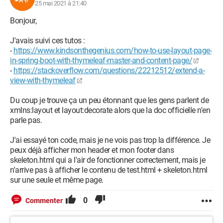
25 mai 2021 à 21:40
Bonjour,
J'avais suivi ces tutos :
-
https://www.kindsonthegenius.com/how-to-use-layout-page-
in-spring-boot-with-thymeleaf-master-and-content-page/
-
https://stackoverflow.com/questions/22212512/extend-a-
view-with-thymeleaf
Du coup je trouve ça un peu étonnant que les gens parlent de
xmlns:layout et layout:decorate alors que la doc officielle n'en
parle pas.
J'ai essayé ton code, mais je ne vois pas trop la différence. Je
peux déjà afficher mon header et mon footer dans
skeleton.html qui a l'air de fonctionner correctement, mais je
n'arrive pas à afficher le contenu de test.html + skeleton.html
sur une seule et même page.
0
Commenter