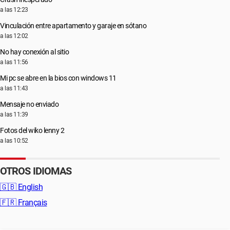
a las 12:23
Vinculación entre apartamento y garaje en sótano
a las 12:02
No hay conexión al sitio
a las 11:56
Mi pc se abre en la bios con windows 11
a las 11:43
Mensaje no enviado
a las 11:39
Fotos del wiko lenny 2
a las 10:52
OTROS IDIOMAS
🇬🇧
English
🇫🇷
Français