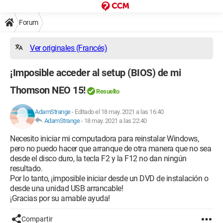
Forum
Ver originales (Francés)
¡Imposible acceder al setup (BIOS) de mi
Thomson NEO 15!
Resuelto
AdamStrange
-
Editado el 18 may. 2021 a las 16:40
AdamStrange
-
18 may. 2021 a las 22:40
Necesito iniciar mi computadora para reinstalar Windows,
pero no puedo hacer que arranque de otra manera que no sea
desde el disco duro, la tecla F2 y la F12 no dan ningún
resultado.
Por lo tanto, ¡imposible iniciar desde un DVD de instalación o
desde una unidad USB arrancable!
¡Gracias por su amable ayuda!
Compartir