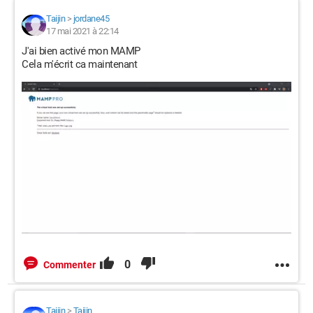
Taijin
>
jordane45
17 mai 2021 à 22:14
J'ai bien activé mon MAMP
Cela m'écrit ca maintenant
0
Commenter
Taijin
>
Taijin