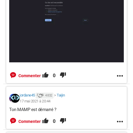
0
Commenter
jordane45
>
Taijin
4 832
17 mai 2021 à 20:44
Ton MAMP est démarré ?
0
Commenter