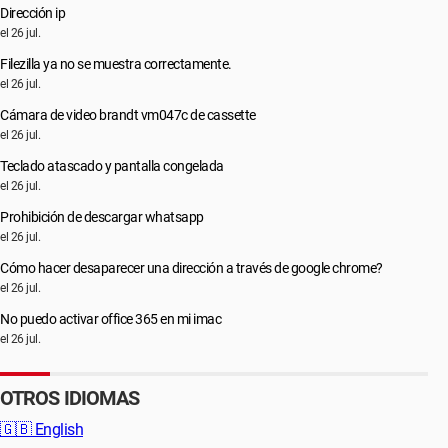
Dirección ip
el 26 jul.
Filezilla ya no se muestra correctamente.
el 26 jul.
Cámara de video brandt vm047c de cassette
el 26 jul.
Teclado atascado y pantalla congelada
el 26 jul.
Prohibición de descargar whatsapp
el 26 jul.
Cómo hacer desaparecer una dirección a través de google chrome?
el 26 jul.
No puedo activar office 365 en mi imac
el 26 jul.
OTROS IDIOMAS
🇬🇧
English