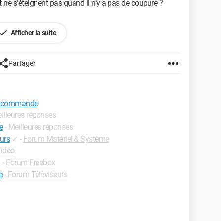
t ne s’éteignent pas quand il n’y a pas de coupure ?
Afficher la suite
Partager
élécommande
eilleures réponses
e
- Meilleures réponses
ours
✓
-
Forum Matériel & Système
idéo
✓
-
Forum Freebox
e
-
Forum Téléviseurs