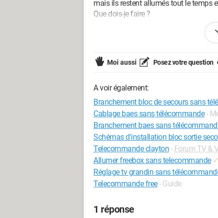
mais ils restent allumés tout le temps e
Que dois-je faire ?
Configuration:
Windows / Firefox 86.0
Moi aussi
Posez votre question
A voir également:
Branchement bloc de secours sans t
Cablage baes sans télécommande
- M
Branchement baes sans télécommand
Schémas d'installation bloc sortie sec
Telecommande clayton
-
Forum TV & V
Allumer freebox sans telecommande
Réglage tv grandin sans télécommand
Telecommande free
- Guide
1 réponse