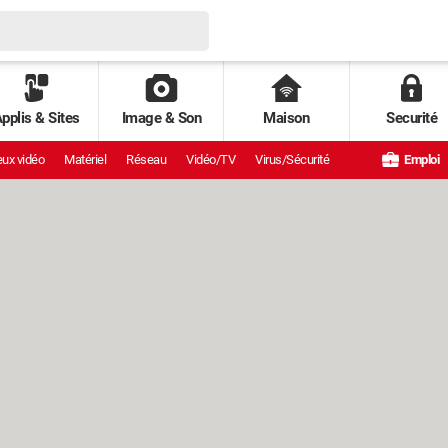
pplis & Sites
Image & Son
Maison
Securité
ux vidéo
Matériel
Réseau
Vidéo/TV
Virus/Sécurité
Emploi