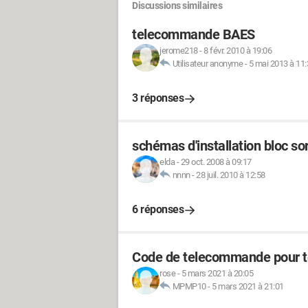
Discussions similaires
telecommande BAES
jerome218
-
8 févr. 2010 à 19:06
Utilisateur anonyme
-
5 mai 2013 à 11:
3 réponses
schémas d'installation bloc so
elda
-
29 oct. 2008 à 09:17
nnnn
-
28 juil. 2010 à 12:58
6 réponses
Code de telecommande pour te
rose
-
5 mars 2021 à 20:05
MPMP10
-
5 mars 2021 à 21:01