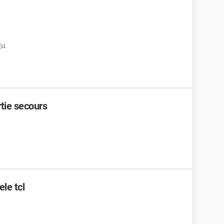
34
rtie secours
le tcl