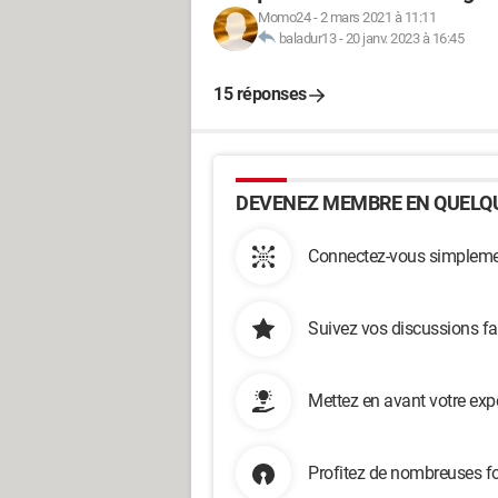
Momo24
-
2 mars 2021 à 11:11
baladur13
-
20 janv. 2023 à 16:45
15 réponses
DEVENEZ MEMBRE EN QUELQU
Connectez-vous simplemen
Suivez vos discussions fa
Mettez en avant votre exp
Profitez de nombreuses fo