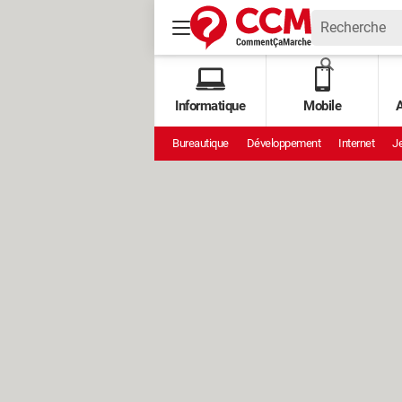
Informatique
Mobile
A
Bureautique
Développement
Internet
Je