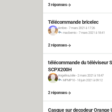
3 réponses
Télécommande bricelec
Ambre
-
7 mars 2021 à 17:26
macbernic
-
7 mars 2021 à 18:41
2 réponses
télécommande du téléviseur 
SCPX200H
AngelinaJolie
-
2 mars 2021 à 18:47
MPMP10
-
18 juin 2021 à 09:12
2 réponses
Casque sur decodeur Orange