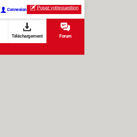
Posez votre
question
Connexion
Téléchargement
Forum