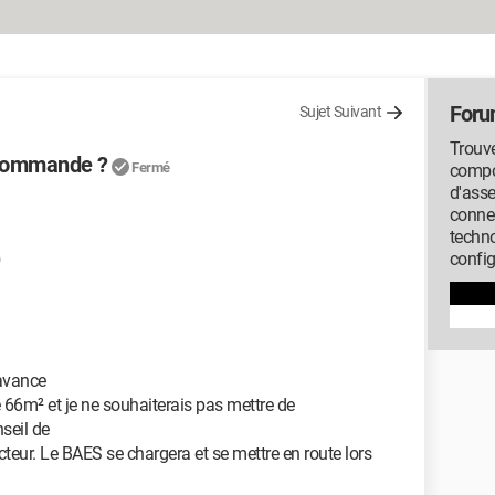
Foru
Sujet Suivant
Trouve
écommande ?
Fermé
compos
d'ass
conne
techno
config
9
'avance
e 66m² et je ne souhaiterais pas mettre de
seil de
cteur. Le BAES se chargera et se mettre en route lors