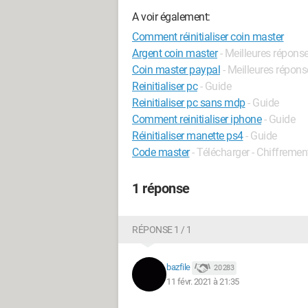
A voir également:
Comment réinitialiser coin master
Argent coin master
- Meilleures répons
Coin master paypal
- Meilleures répons
Reinitialiser pc
- Guide
Reinitialiser pc sans mdp
- Guide
Comment reinitialiser iphone
- Guide
Réinitialiser manette ps4
- Guide
Code master
- Télécharger - Chiffremen
1 réponse
RÉPONSE 1 / 1
bazfile
20 283
11 févr. 2021 à 21:35