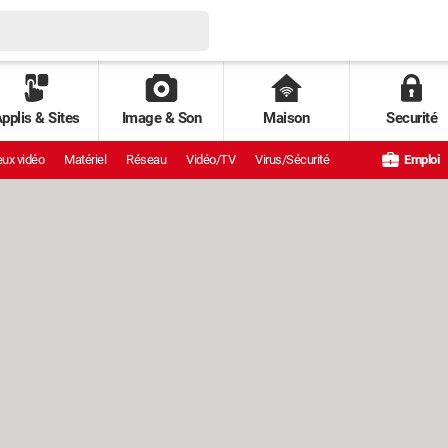
pplis & Sites
Image & Son
Maison
Securité
ux vidéo
Matériel
Réseau
Vidéo/TV
Virus/Sécurité
Emploi