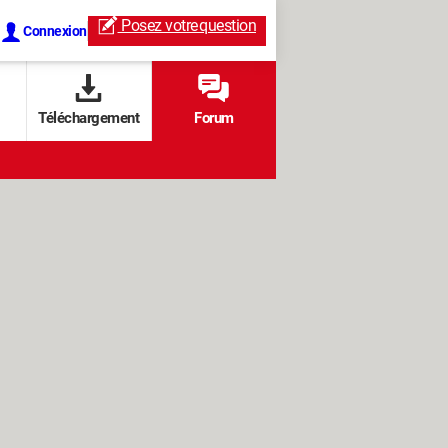
Posez votre
question
Connexion
Téléchargement
Forum