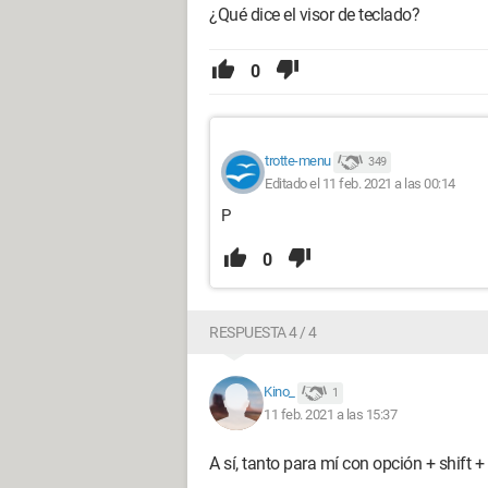
¿Qué dice el visor de teclado?
0
trotte-menu
349
Editado el 11 feb. 2021 a las 00:14
P
0
RESPUESTA 4 / 4
Kino_
1
11 feb. 2021 a las 15:37
A sí, tanto para mí con opción + shift +