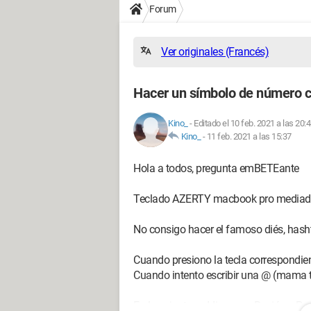
Forum
Ver originales (Francés)
Hacer un símbolo de número c
Kino_
-
Editado el 10 feb. 2021 a las 20:
Kino_
-
11 feb. 2021 a las 15:37
Hola a todos, pregunta emBETEante
Teclado AZERTY macbook pro mediad
No consigo hacer el famoso diés, hasht
Cuando presiono la tecla correspondie
Cuando intento escribir una @ (mama 
En los ajustes > Idiomas y Región > Pref