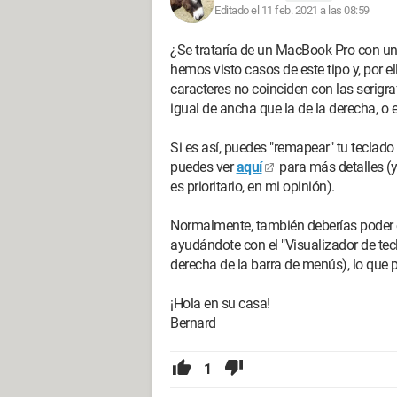
Editado el 11 feb. 2021 a las 08:59
¿Se trataría de un MacBook Pro con un
hemos visto casos de este tipo y, por
caracteres no coinciden con las serigra
igual de ancha que la de la derecha, o es
Si es así, puedes "remapear" tu teclad
puedes ver
aquí
para más detalles (y
es prioritario, en mi opinión).
Normalmente, también deberías poder e
ayudándote con el "Visualizador de tec
derecha de la barra de menús), lo que
¡Hola en su casa!
Bernard
1