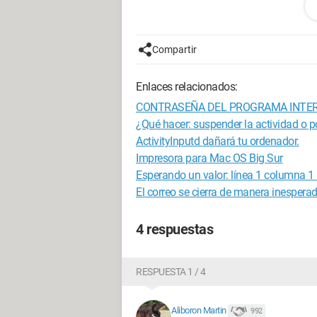
teclado que corresponde a las teclas...
¿Alguien ha encontrado ya esta dificul
Compartir
Gracias, que tengan una buena noche.
Enlaces relacionados:
CONTRASEÑA DEL PROGRAMA INTE
¿Qué hacer: suspender la actividad o p
ActivityInputd dañará tu ordenador.
Impresora para Mac OS Big Sur
Esperando un valor: línea 1 columna 1 
El correo se cierra de manera inesperad
4 respuestas
RESPUESTA 1 / 4
Aliboron Martin
992