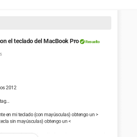
on el teclado del MacBook Pro
Resuelto
45
os 2012
ag...
nte en mi teclado (con mayúsculas) obtengo un >
tecla sin mayúsculas) obtengo un <
erencias de teclado > elijo francés, y no encuentro el