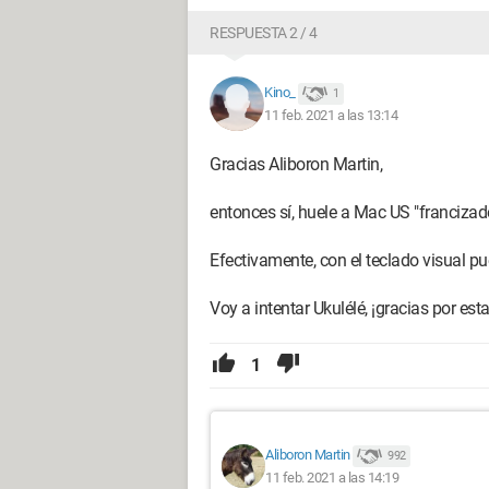
RESPUESTA 2 / 4
Kino_
1
11 feb. 2021 a las 13:14
Gracias Aliboron Martin,
entonces sí, huele a Mac US "francizado
Efectivamente, con el teclado visual p
Voy a intentar Ukulélé, ¡gracias por est
1
Aliboron Martin
992
11 feb. 2021 a las 14:19