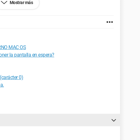
Mostrar más
tad?
RNO MAC OS
oner la pantalla en espera?
(carácter 0)
a.