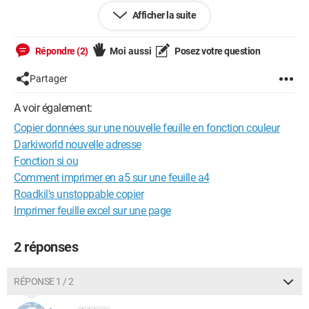
les cellule A,B et G dans la feuille "Suivi DS" à la suite des
Afficher la suite
données précédentes.
Le début de la macro se passe bien, mais je ne sais pas
Répondre (2)
Moi aussi
Posez votre question
comment lui dire de coller les données à la suite. Pour le
moment, j'ai juste cliqué sur la dernière cellule vide.
Partager
Et bien sûr cela ne marche pas (sans oublier le message
A voir également:
d'erreur qui me dit que la ligne en gras surlignée (plus bas)
Copier données sur une nouvelle feuille en fonction couleur
comporte une erreur...
Darkiworld nouvelle adresse
Voici mon code :
Fonction si ou
Comment imprimer en a5 sur une feuille a4
Sub Retenus()
Roadkil's unstoppable copier
Imprimer feuille excel sur une page
'
' Retenus Macro
2 réponses
'
RÉPONSE 1 / 2
'