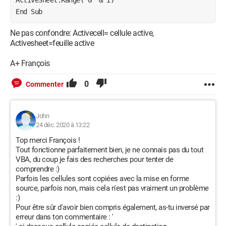
Application.CutCopyMode = False
End Sub
With Selection
Ne pas confondre: Activecell= cellule active,
Activesheet=feuille active
.HorizontalAlignment = xlLeft
A+ François
.VerticalAlignment = xlCenter
0
Commenter
.WrapText = True
.Orientation = 0
John
24 déc. 2020 à 13:22
.AddIndent = False
Top merci François !
.IndentLevel = 0
Tout fonctionne parfaitement bien, je ne connais pas du tout
VBA, du coup je fais des recherches pour tenter de
.ShrinkToFit = False
comprendre :)
Parfois les cellules sont copiées avec la mise en forme
.ReadingOrder = xlContext
source, parfois non, mais cela n'est pas vraiment un problème
:)
.MergeCells = False
Pour être sûr d'avoir bien compris également, as-tu inversé par
erreur dans ton commentaire : '