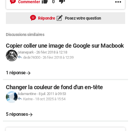
0
Commenter
Répondre
Posez votre question
Discussions similaires
Copier coller une image de Google sur Macbook
orianepark
-
26 févr. 2018 à 12:18
dede74000
-
26 févr. 2018 à 12:39
1 réponse
Changer la couleur de fond d'un en-tête
Adamantine
-
8 juil. 2011 à 09:53
Karine
-
18 oct. 2025 à 15:54
5 réponses