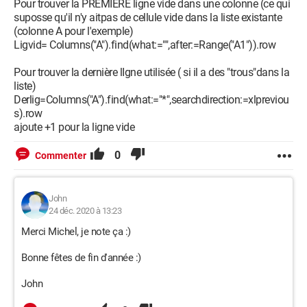
Pour trouver la PREMIERE ligne vide dans une colonne (ce qui
suposse qu'il n'y aitpas de cellule vide dans la liste existante
Peut-être qu'il y a plus simple ?
(colonne A pour l'exemple)
Ligvid= Columns("A").find(what:="",after:=Range("A1")).row
Dans un deuxième temps, je me pencherais sur une macro
pour supprimer la ligne entière quand la cellule W contient le
Pour trouver la dernière lIgne utilisée ( si il a des "trous"dans la
mot "PR XX"
liste)
Derlig=Columns("A").find(what:="*",searchdirection:=xlpreviou
Je vous remercie !
s).row
ajoute +1 pour la ligne vide
En attendant, passez un bon réveillon :)
0
Commenter
John
John
24 déc. 2020 à 13:23
Merci Michel, je note ça :)
Bonne fêtes de fin d'année :)
John