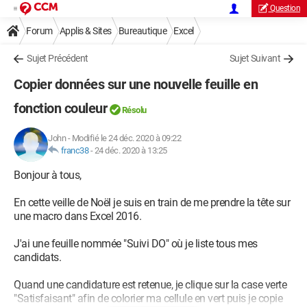
Question
Forum
Applis & Sites
Bureautique
Excel
Sujet Précédent
Sujet Suivant
Copier données sur une nouvelle feuille en
fonction couleur
Résolu
John
-
Modifié le 24 déc. 2020 à 09:22
franc38
-
24 déc. 2020 à 13:25
Bonjour à tous,
En cette veille de Noël je suis en train de me prendre la tête sur
une macro dans Excel 2016.
J'ai une feuille nommée "Suivi DO" où je liste tous mes
candidats.
Quand une candidature est retenue, je clique sur la case verte
"Satisfaisant" afin de colorier ma cellule en vert puis je copie