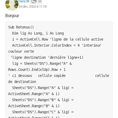
franc38
38
ActiveCell.Select
24 déc. 2020 à 11:18
Selection.Style = "Satisfaisant"
Bonjour
ActiveCell.Range("A1,B1,G1").Select
Sub Retenus()
  Dim lig As Long, i As Long
ActiveCell.Offset(0, 6).Range("A1").Activate
  i = ActiveCell.Row 'ligne de la cellule active
  ActiveCell.Interior.ColorIndex = 4 'interieur 
Selection.Copy
couleur verte
 'ligne destination 'dernière ligne+1)
Sheets("DS").Select
  lig = Sheets("DS").Range("A" & 
ActiveWindow.SmallScroll Down:=27
Rows.Count).End(xlUp).Row + 1
' ci dessous   cellule copiée               cellule 
[b][u] ActiveCell.Offset(1, -3).Range("A1").Select[/u][/b]
de destination
  Sheets("DS").Range("A" & lig) = 
ActiveSheet.Paste
ActiveSheet.Range("A" & i)
ActiveCell.Range("A1,B1").Select
  Sheets("DS").Range("B" & lig) = 
ActiveSheet.Range("B" & i)
ActiveCell.Offset(0, 1).Range("A1").Activate
  Sheets("DS").Range("C" & lig) = 
ActiveSheet.Range("G" & i)