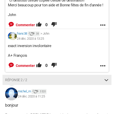
' ci dessous cellule copiée cellule de destination
End With
Merci beaucoup pour ton aide et Bonne fêtes de fin d'année !
With Selection.Font
John
.ThemeColor = xlThemeColorLight1
0
Commenter
.TintAndShade = 0
franc38
>
John
38
24 déc. 2020 à 13:25
End With
exact inversion involontaire
With Selection.Interior
A+ François
.Pattern = xlNone
0
Commenter
.TintAndShade = 0
RÉPONSE 2 / 2
.PatternTintAndShade = 0
michel_m
3 320
End With
24 déc. 2020 à 11:25
End Sub
bonjour
Pourriez-vous m'aider s'il vous plait ?