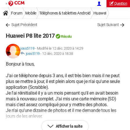
Question
Forum
Mobile
Téléphones & tablettes Android
Huawei
Sujet Précédent
Sujet Suivant
Huawei P8 lite 2017
Résolu
joss5119
-
Modifié le 12 déc. 2020 à 14:29
joss5119
-
12 déc. 2020 à 18:38
Bonjour à tous,
J'ai ce téléphone depuis 3 ans, il est très bien mais il ne peut
plus se mettre à jour, il est plein alors que je n'ai qu'une seule
application (Scrabble).
Je l'ai réinitialisé il y a un mois pensant qu'il en avait besoin
mais à nouveau complet. J'ai mis une carte mémoire (SD)
mais c'est assez compliqué pour y mettre des photos.
Je n'ai qu'une dizaine de photos et il me demande tous les
jours de les enlever.
Y a-t-il quelque chose à faire pour libérer de l'espace dans ce
Afficher la suite
téléphone ou faut-il que j'en achète un avec plus de mémoire.