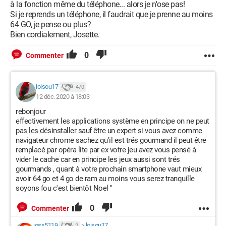
à la fonction même du téléphone... alors je n'ose pas!
Si je reprends un téléphone, il faudrait que je prenne au moins
64 GO, je pense ou plus?
Bien cordialement, Josette.
0
Commenter
loisou17
470
12 déc. 2020 à 18:03
rebonjour
effectivement les applications système en principe on ne peut
pas les désinstaller sauf être un expert si vous avez comme
navigateur chrome sachez qu'il est trés gourmand il peut être
remplacé par opéra lite par ex votre jeu avez vous pensé à
vider le cache car en principe les jeux aussi sont trés
gourmands , quant à votre prochain smartphone vaut mieux
avoir 64 go et 4 go de ram au moins vous serez tranquille "
soyons fou c'est bientôt Noel "
0
Commenter
joss5119
>
loisou17
2