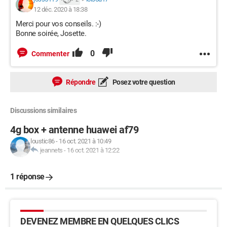
12 déc. 2020 à 18:38
Merci pour vos conseils. :-)
Bonne soirée, Josette.
0
Commenter
Répondre
Posez votre question
Discussions similaires
4g box + antenne huawei af79
loustic86
-
16 oct. 2021 à 10:49
jeannets
-
16 oct. 2021 à 12:22
1 réponse
DEVENEZ MEMBRE EN QUELQUES CLICS