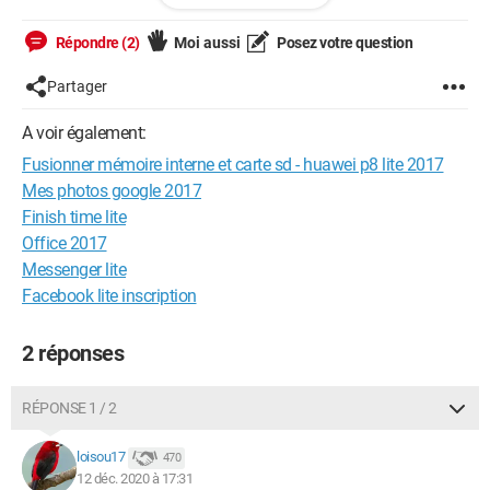
Si quelqu'un connaît bien ce téléphone merci de votre réponse.
Bien amicalement,
Répondre (2)
Moi aussi
Posez votre question
josette.
Partager
A voir également:
Fusionner mémoire interne et carte sd - huawei p8 lite 2017
Mes photos google 2017
Finish time lite
Office 2017
Messenger lite
Facebook lite inscription
2 réponses
RÉPONSE 1 / 2
loisou17
470
12 déc. 2020 à 17:31