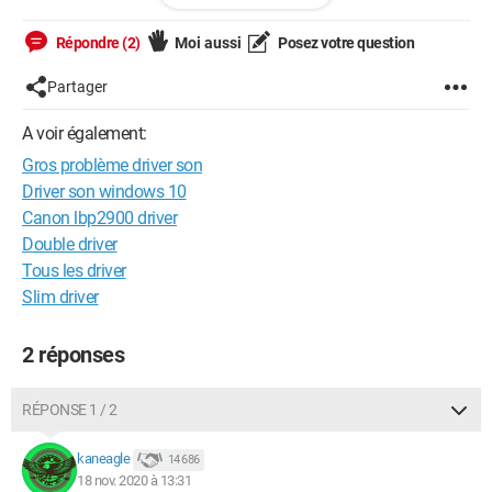
/export-driver /destination:"C:\sauvegardes" dans l'invite de
commandes.
Répondre (2)
Moi aussi
Posez votre question
Partager
A voir également:
Gros problème driver son
Driver son windows 10
Canon lbp2900 driver
Double driver
Tous les driver
Slim driver
2 réponses
RÉPONSE 1 / 2
kaneagle
14 686
18 nov. 2020 à 13:31