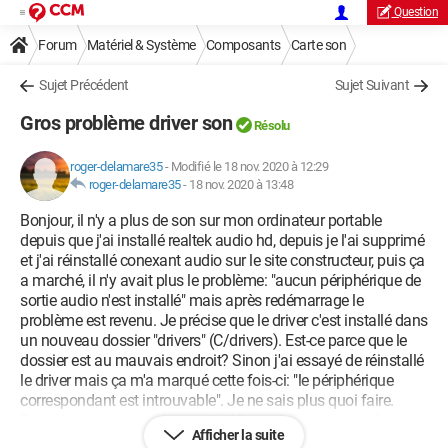
Question
Forum
Matériel & Système
Composants
Carte son
Sujet Précédent
Sujet Suivant
Gros problème driver son
Résolu
roger-delamare35
-
Modifié le 18 nov. 2020 à 12:29
roger-delamare35
-
18 nov. 2020 à 13:48
Bonjour, il n'y a plus de son sur mon ordinateur portable
depuis que j'ai installé realtek audio hd, depuis je l'ai supprimé
et j'ai réinstallé conexant audio sur le site constructeur, puis ça
a marché, il n'y avait plus le problème: "aucun périphérique de
sortie audio n'est installé" mais après redémarrage le
problème est revenu. Je précise que le driver c'est installé dans
un nouveau dossier "drivers" (C/drivers). Est-ce parce que le
dossier est au mauvais endroit? Sinon j'ai essayé de réinstallé
le driver mais ça m'a marqué cette fois-ci: "le périphérique
correspondant est introuvable". Je ne sais plus quoi faire.
Sinon je ne sais pas si ça peut aider mais j'ai enregistré tout
Afficher la suite
les drivers en dossier image en faisant ça: "dism /online