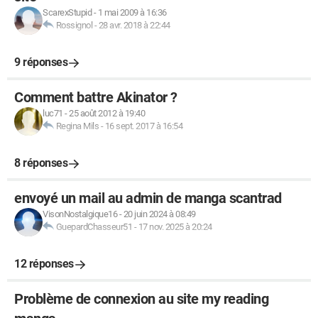
ScarexStupid
-
1 mai 2009 à 16:36
Rossignol
-
28 avr. 2018 à 22:44
9 réponses
Comment battre Akinator ?
luc71
-
25 août 2012 à 19:40
Regina Mils
-
16 sept. 2017 à 16:54
8 réponses
envoyé un mail au admin de manga scantrad
VisonNostalgique16
-
20 juin 2024 à 08:49
GuepardChasseur51
-
17 nov. 2025 à 20:24
12 réponses
Problème de connexion au site my reading