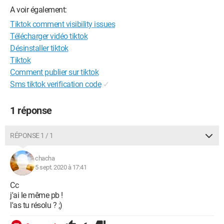
A voir également:
Tiktok comment visibility issues
Télécharger vidéo tiktok
Désinstaller tiktok
Tiktok
Comment publier sur tiktok
Sms tiktok verification code
✓
1 réponse
RÉPONSE 1 / 1
chacha
5 sept. 2020 à 17:41
Cc
j'ai le même pb !
l'as tu résolu ? ;)