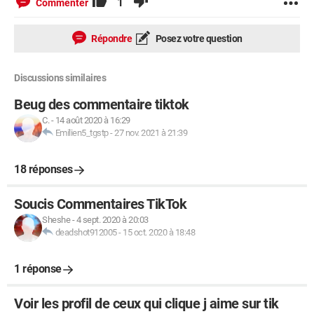
1
Commenter
Répondre
Posez votre question
Discussions similaires
Beug des commentaire tiktok
C.
-
14 août 2020 à 16:29
Emilien5_tgstp
-
27 nov. 2021 à 21:39
18 réponses
Soucis Commentaires TikTok
Sheshe
-
4 sept. 2020 à 20:03
deadshot912005
-
15 oct. 2020 à 18:48
1 réponse
Voir les profil de ceux qui clique j aime sur tik