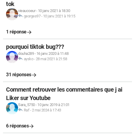
tok
vieaucoeur
-
10 janv. 2021 à 18:30
georges97
-
10 janv. 2021 à 19:15
1 réponse
pourquoi tiktok bug???
douha289
-
16 janv. 2020 à 11:48
aysko
-
28 mai 2021 à 21:58
31 réponses
Comment retrouver les commentaires que j ai
Liker sur Youtube
Sara_5750
-
10 janv. 2019 à 21:01
Raf
-
2 mai 2024 à 17:43
6 réponses