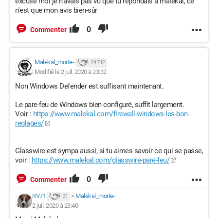
excuse moi je n'avais pas vu que tu répondais a malekal, ce
n'est que mon avis bien-sûr
0
Commenter
Malekal_morte-
24 712
Modifié le 2 juil. 2020 à 23:32
Non Windows Defender est suffisant maintenant.
Le pare-feu de Windows bien configuré, suffit largement.
Voir :
https://www.malekal.com/firewall-windows-les-bon-
reglages/
Glasswire est sympa aussi, si tu aimes savoir ce qui se passe,
voir :
https://www.malekal.com/glasswire-pare-feu/
0
Commenter
RV71
>
Malekal_morte-
31
2 juil. 2020 à 23:40