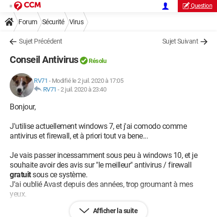
Question
Forum
Sécurité
Virus
Sujet Précédent
Sujet Suivant
Conseil Antivirus
Résolu
RV71
-
Modifié le 2 juil. 2020 à 17:05
RV71
-
2 juil. 2020 à 23:40
Bonjour,
J'utilise actuellement windows 7, et j'ai comodo comme
antivirus et firewall, et à priori tout va bene...
Je vais passer incessamment sous peu à windows 10, et je
souhaite avoir des avis sur "le meilleur" antivirus / firewall
gratuit
sous ce système.
J'ai oublié Avast depuis des années, trop groumant à mes
yeux.
Afficher la suite
Merki.