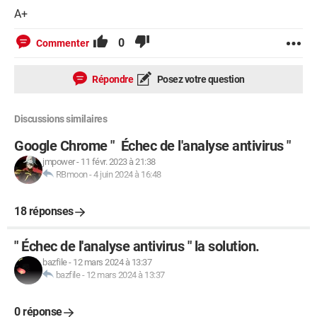
A+
0
Commenter
Répondre
Posez votre question
Discussions similaires
Google Chrome " Échec de l'analyse antivirus "
jmpower
-
11 févr. 2023 à 21:38
RBmoon
-
4 juin 2024 à 16:48
18 réponses
" Échec de l'analyse antivirus " la solution.
bazfile
-
12 mars 2024 à 13:37
bazfile
-
12 mars 2024 à 13:37
0 réponse