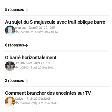
5 réponses
Au sujet du S majuscule avec trait oblique barré
charlene
-
23 août 2019 à 10:57
Pierr10
-
23 août 2019 à 18:14
6 réponses
O barré horizontalement
JCB40
-
5 oct. 2019 à 13:31
JCB40
-
5 oct. 2019 à 19:01
3 réponses
Comment brancher des enceintes sur TV
Callys
-
17 juin 2010 à 22:05
maxime
-
20 juil. 2015 à 16:48