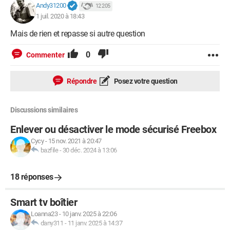
Andy31200
12 205
1 juil. 2020 à 18:43
Mais de rien et repasse si autre question
0
Commenter
Répondre
Posez votre question
Discussions similaires
Enlever ou désactiver le mode sécurisé Freebox
Cycy
-
15 nov. 2021 à 20:47
bazfile
-
30 déc. 2024 à 13:06
18 réponses
Smart tv boîtier
Loanna23
-
10 janv. 2025 à 22:06
dany311
-
11 janv. 2025 à 14:37