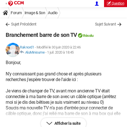
Question
Forum
Image & Son
Audio
Sujet Précédent
Sujet Suivant
Branchement barre de son TV
Résolu
Raknord1
-
Modifié le 30 juin 2020 à 22:46
AluMinioume
-
1 juil. 2020 à 18:45
Bonjour,
N'y connaissant pas grand chose et après plusieurs
recherches j'espère trouver de l'aide ici :
Je viens de changer de TV, avant mon ancienne TV était
connectée à ma barre de son avec un câble optique (arrêtez
moi si je dis des bêtises je suis vraiment au niveau 0)
Soucis ma nouvelle TV n'a pas d'entrée pour connecter de
câble optique, donc j'ai relié ma barre de son à ma box qui elle
a une entrée pour câble optique. Mais je n'ai donc la barre de
Afficher la suite
son que pour la box, pas pour la console ou en USB sur la TV.