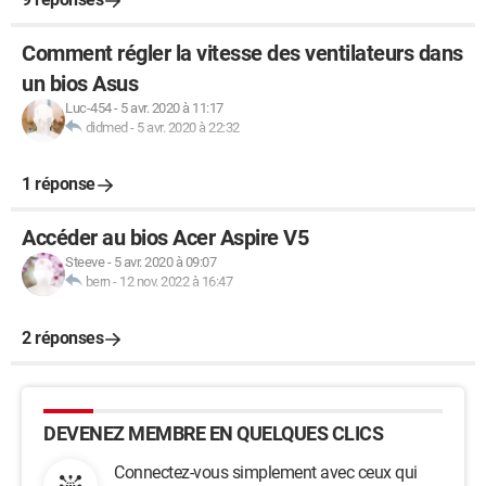
Comment régler la vitesse des ventilateurs dans
un bios Asus
Luc-454
-
5 avr. 2020 à 11:17
didmed
-
5 avr. 2020 à 22:32
1 réponse
Accéder au bios Acer Aspire V5
Steeve
-
5 avr. 2020 à 09:07
bern
-
12 nov. 2022 à 16:47
2 réponses
DEVENEZ MEMBRE EN QUELQUES CLICS
Connectez-vous simplement avec ceux qui