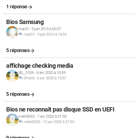
1 réponse
Bios Samsung
mar31
-
5 juin 2013 à 00:27
mar31
-
5 juin 2013 à 14:32
5 réponses
affichage checking media
titi__5106
-
6 avr. 2020 à 10:59
jfmimi
-
6 avr. 2020 à 15:57
5 réponses
Bios ne reconnait pas disque SSD en UEFI
mehdi332
-
7 avr. 2020 à 21:58
mehdi332
-
12 avr. 2020 à 21:53
9 réponses