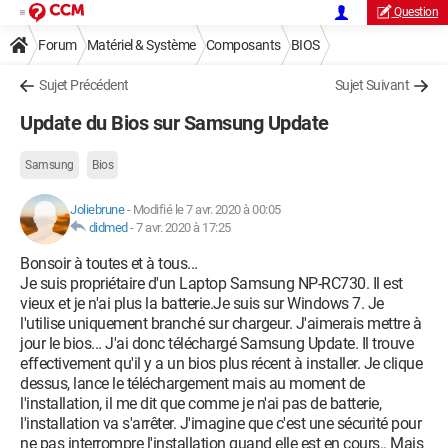
Question
Forum
Matériel & Système
Composants
BIOS
Sujet Précédent
Sujet Suivant
Update du Bios sur Samsung Update
Samsung
Bios
Joliebrune
-
Modifié le 7 avr. 2020 à 00:05
didmed
-
7 avr. 2020 à 17:25
Bonsoir à toutes et à tous...
Je suis propriétaire d'un Laptop Samsung NP-RC730. Il est
vieux et je n'ai plus la batterie.Je suis sur Windows 7. Je
l'utilise uniquement branché sur chargeur. J'aimerais mettre à
jour le bios... J'ai donc téléchargé Samsung Update. Il trouve
effectivement qu'il y a un bios plus récent à installer. Je clique
dessus, lance le téléchargement mais au moment de
l'installation, il me dit que comme je n'ai pas de batterie,
l'installation va s'arrêter. J'imagine que c'est une sécurité pour
ne pas interrompre l'installation quand elle est en cours.. Mais